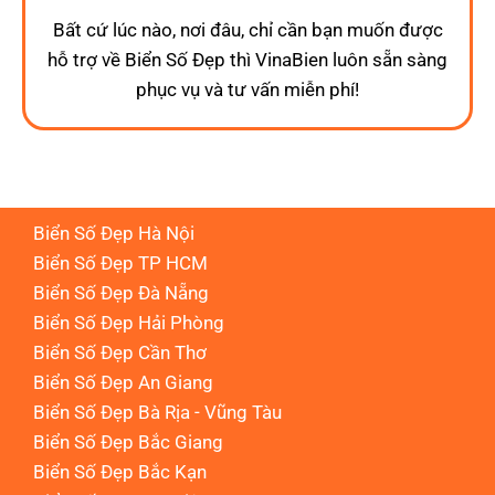
Bất cứ lúc nào, nơi đâu, chỉ cần bạn muốn được
hỗ trợ về Biển Số Đẹp thì VinaBien luôn sẵn sàng
phục vụ và tư vấn miễn phí!
Biển Số Đẹp Hà Nội
Biển Số Đẹp TP HCM
Biển Số Đẹp Đà Nẵng
Biển Số Đẹp Hải Phòng
Biển Số Đẹp Cần Thơ
Biển Số Đẹp An Giang
Biển Số Đẹp Bà Rịa - Vũng Tàu
Biển Số Đẹp Bắc Giang
Biển Số Đẹp Bắc Kạn