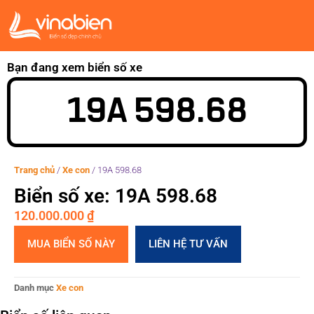
Bạn đang xem biển số xe
19A 598.68
Trang chủ
/
Xe con
/
19A 598.68
Biển số xe: 19A 598.68
120.000.000
₫
MUA BIỂN SỐ NÀY
LIÊN HỆ TƯ VẤN
Danh mục
Xe con