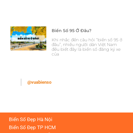
Biển Số 95 Ở Đâu?
Khi nhắc đến câu hỏi “biển số 95 ở
đâu”, nhiều người dân Việt Nam
đều biết đây là biển số đăng ký xe
của
@vuabienso
Biển Số Đẹp Hà Nội
Biển Số Đẹp TP HCM