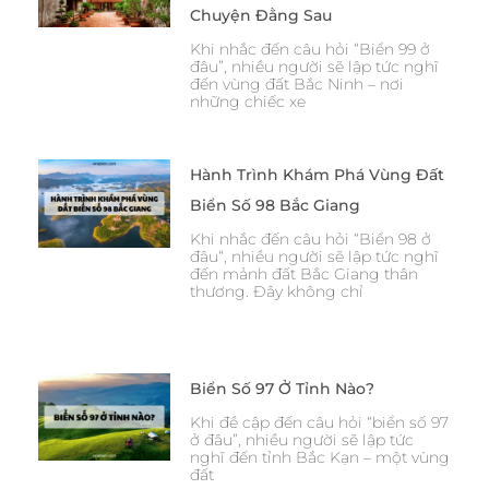
Chuyện Đằng Sau
Khi nhắc đến câu hỏi “Biển 99 ở
đâu”, nhiều người sẽ lập tức nghĩ
đến vùng đất Bắc Ninh – nơi
những chiếc xe
Hành Trình Khám Phá Vùng Đất
Biển Số 98 Bắc Giang
Khi nhắc đến câu hỏi “Biển 98 ở
đâu“, nhiều người sẽ lập tức nghĩ
đến mảnh đất Bắc Giang thân
thương. Đây không chỉ
Biển Số 97 Ở Tỉnh Nào?
Khi đề cập đến câu hỏi “biển số 97
ở đâu”, nhiều người sẽ lập tức
nghĩ đến tỉnh Bắc Kạn – một vùng
đất