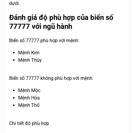
dưới.
Đánh giá độ phù hợp của biển số
77777 với ngũ hành
Biển số 77777 phù hợp với mệnh:
Mệnh Kim
Mệnh Thủy
Biển số 77777 không phù hợp với mệnh:
Mệnh Mộc
Mệnh Hỏa
Mệnh Thổ
Chi tiết độ phù hợp