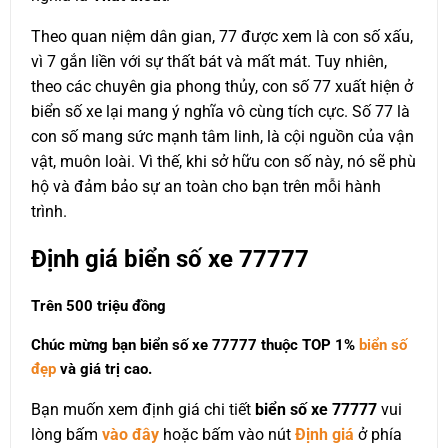
Theo quan niệm dân gian, 77 được xem là con số xấu,
vì 7 gắn liền với sự thất bát và mất mát. Tuy nhiên,
theo các chuyên gia phong thủy, con số 77 xuất hiện ở
biển số xe lại mang ý nghĩa vô cùng tích cực. Số 77 là
con số mang sức mạnh tâm linh, là cội nguồn của vận
vật, muôn loài. Vì thế, khi sở hữu con số này, nó sẽ phù
hộ và đảm bảo sự an toàn cho bạn trên mỗi hành
trình.
Định giá biển số xe 77777
Trên 500 triệu đồng
Chúc mừng bạn biển số xe 77777 thuộc
TOP 1%
biển số
đẹp
và giá trị cao.
Bạn muốn xem định giá chi tiết
biển số xe 77777
vui
lòng bấm
vào đây
hoặc bấm vào nút
Định giá
ở phía