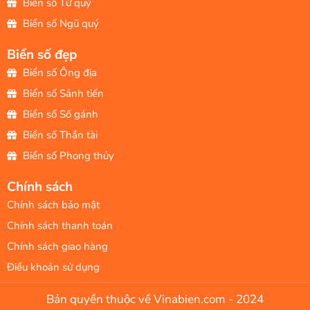
Biển số Tứ quý
Biển số Ngũ quý
Biển số đẹp
Biển số Ông địa
Biển số Sảnh tiến
Biển số Số gánh
Biển số Thần tài
Biển số Phong thủy
Chính sách
Chính sách bảo mật
Chính sách thanh toán
Chính sách giao hàng
Điều khoản sử dụng
Bản quyền thuộc về Vinabien.com - 2024