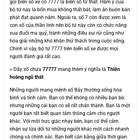
gọi biển số xe có 7777 là biển số tứ thất. Hàm ý của
bộ tứ này là bốn mùa không thất bát, làm ăn buôn bán
phát đạt quanh năm. Ngoài ra, số 7 còn được xem là
con số của thần linh nên bộ tứ này còn có chức năng
xua đuổi ma quỷ, tránh những điều xui rủi cũng như
hóa giải những khó khăn thử thách trong cuộc sống.
Chính vì vậy, bộ tứ 7777 trên biển số xe được mọi
người đánh giá rẩt cao.
» Dãy số chứa
77777
mang thêm ý nghĩa là
Thiên
hoàng ngũ thất
Những người mang mệnh số Bảy thường sống hòa
bình và tình cảm. Bạn có thể không có nhiều bạn bè,
nhưng những cái bạn có sẽ rất chân thành. Bạn là một
người bạn rất biết quan tâm thông cảm cho người
khác. Với một trực giác nhạy bén, bạn có thể cảm
nhận sự lừa dối từ những người khác một cách nhanh
chóng và chính xác. Bạn biết cân bằng giữa thời gian