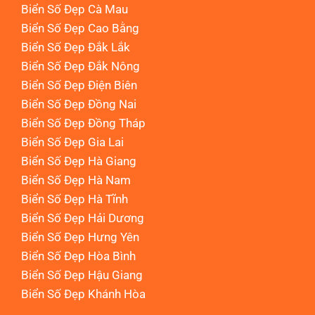
Biển Số Đẹp Cà Mau
Biển Số Đẹp Cao Bằng
Biển Số Đẹp Đắk Lắk
Biển Số Đẹp Đắk Nông
Biển Số Đẹp Điện Biên
Biển Số Đẹp Đồng Nai
Biển Số Đẹp Đồng Tháp
Biển Số Đẹp Gia Lai
Biển Số Đẹp Hà Giang
Biển Số Đẹp Hà Nam
Biển Số Đẹp Hà Tĩnh
Biển Số Đẹp Hải Dương
Biển Số Đẹp Hưng Yên
Biển Số Đẹp Hòa Bình
Biển Số Đẹp Hậu Giang
Biển Số Đẹp Khánh Hòa