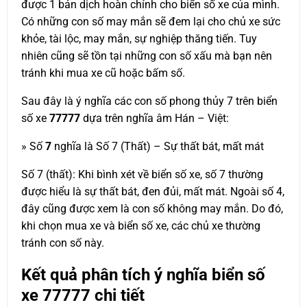
được 1 bản dịch hoàn chỉnh cho biển số xe của mình.
Có những con số may mắn sẽ đem lại cho chủ xe sức
khỏe, tài lộc, may mắn, sự nghiệp thăng tiến. Tuy
nhiên cũng sẽ tồn tại những con số xấu mà bạn nên
tránh khi mua xe cũ hoặc bấm số.
Sau đây là ý nghĩa các con số phong thủy 7 trên biển
số xe
77777
dựa trên nghĩa âm Hán – Việt:
» Số
7
nghĩa là Số 7 (Thất) – Sự thất bát, mất mát
Số 7 (thất): Khi bình xét về biển số xe, số 7 thường
được hiểu là sự thất bát, đen đủi, mất mát. Ngoài số 4,
đây cũng được xem là con số không may mắn. Do đó,
khi chọn mua xe và biển số xe, các chủ xe thường
tránh con số này.
Kết quả phân tích ý nghĩa biển số
xe
77777
chi tiết