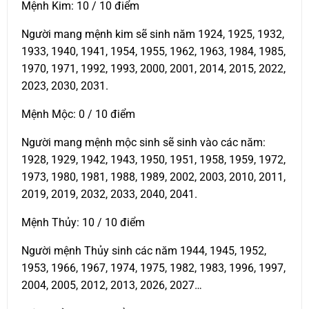
Mệnh Kim: 10 / 10 điểm
Người mang mệnh kim sẽ sinh năm 1924, 1925, 1932,
1933, 1940, 1941, 1954, 1955, 1962, 1963, 1984, 1985,
1970, 1971, 1992, 1993, 2000, 2001, 2014, 2015, 2022,
2023, 2030, 2031.
Mệnh Mộc: 0 / 10 điểm
Người mang mệnh mộc sinh sẽ sinh vào các năm:
1928, 1929, 1942, 1943, 1950, 1951, 1958, 1959, 1972,
1973, 1980, 1981, 1988, 1989, 2002, 2003, 2010, 2011,
2019, 2019, 2032, 2033, 2040, 2041.
Mệnh Thủy: 10 / 10 điểm
Người mệnh Thủy sinh các năm 1944, 1945, 1952,
1953, 1966, 1967, 1974, 1975, 1982, 1983, 1996, 1997,
2004, 2005, 2012, 2013, 2026, 2027…