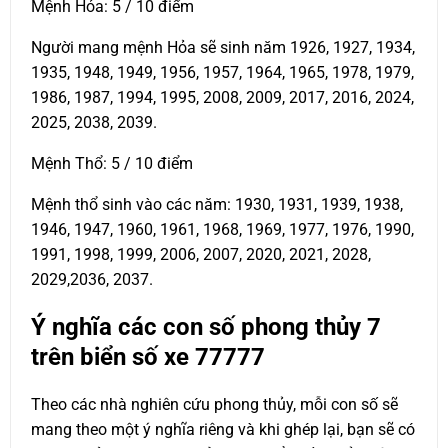
Mệnh Hỏa: 5 / 10 điểm
Người mang mệnh Hỏa sẽ sinh năm 1926, 1927, 1934,
1935, 1948, 1949, 1956, 1957, 1964, 1965, 1978, 1979,
1986, 1987, 1994, 1995, 2008, 2009, 2017, 2016, 2024,
2025, 2038, 2039.
Mệnh Thổ: 5 / 10 điểm
Mệnh thổ sinh vào các năm: 1930, 1931, 1939, 1938,
1946, 1947, 1960, 1961, 1968, 1969, 1977, 1976, 1990,
1991, 1998, 1999, 2006, 2007, 2020, 2021, 2028,
2029,2036, 2037.
Ý nghĩa các con số phong thủy 7
trên biển số xe
77777
Theo các nhà nghiên cứu phong thủy, mỗi con số sẽ
mang theo một ý nghĩa riêng và khi ghép lại, bạn sẽ có