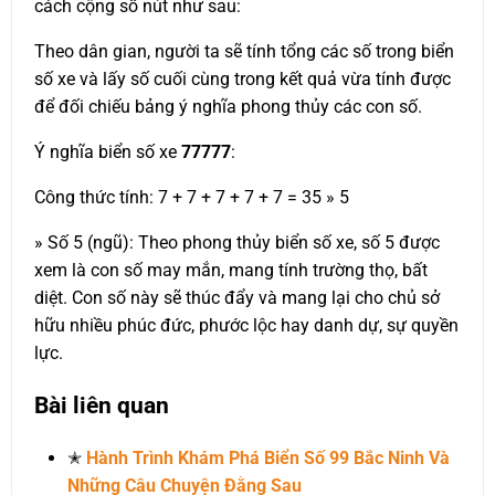
cách cộng số nút như sau:
Theo dân gian, người ta sẽ tính tổng các số trong biển
số xe và lấy số cuối cùng trong kết quả vừa tính được
để đối chiếu bảng ý nghĩa phong thủy các con số.
Ý nghĩa biển số xe
77777
:
Công thức tính: 7 + 7 + 7 + 7 + 7 = 35 » 5
» Số 5 (ngũ): Theo phong thủy biển số xe, số 5 được
xem là con số may mắn, mang tính trường thọ, bất
diệt. Con số này sẽ thúc đẩy và mang lại cho chủ sở
hữu nhiều phúc đức, phước lộc hay danh dự, sự quyền
lực.
Bài liên quan
✭
Hành Trình Khám Phá Biển Số 99 Bắc Ninh Và
Những Câu Chuyện Đằng Sau