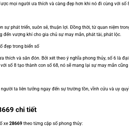
ược mọi người ưa thích và càng đẹp hơn khi nó đi cùng với số 
ện sự phát triển, suôn sẻ, thuận lợi. Đồng thời, từ quan niệm tro
g đến vượng khí cho gia chủ sự may mắn, phát tài, phát lộc.
số đẹp trong biển số
a thích và săn đón. Bởi xét theo ý nghĩa phong thủy, số 6 là đại 
p với số 8 tạo thành con số 68, nó sẽ mang lại sự may mắn cũng
e, người ta liên tưởng ngay đến sự trường tồn, vĩnh cửu và uy 
8669
chi tiết
số xe
28669
theo từng cặp số phong thủy: