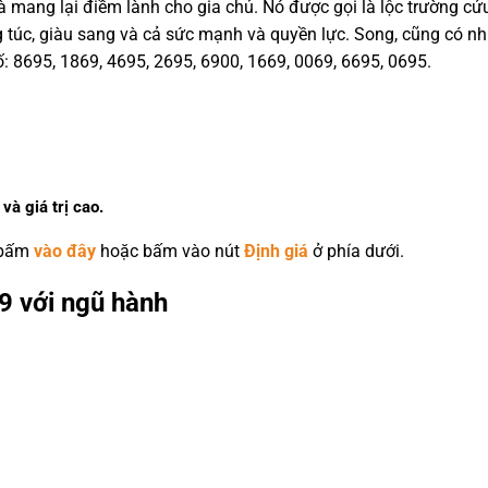
à mang lại điềm lành cho gia chủ. Nó được gọi là lộc trường cử
 túc, giàu sang và cả sức mạnh và quyền lực. Song, cũng có nhi
ố: 8695, 1869, 4695, 2695, 6900, 1669, 0069, 6695, 0695.
và giá trị cao.
 bấm
vào đây
hoặc bấm vào nút
Định giá
ở phía dưới.
9 với ngũ hành