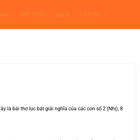
GIỚI THIỆU
LIÊN HỆ
 MÁY
BLOG
là bài thơ lục bát giải nghĩa của các con số 2 (Nhị), 8