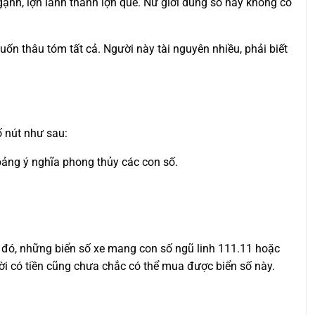
ngạnh, lợn lành thành lợn què. Nữ giới dùng số này không có
 thâu tóm tất cả. Người này tài nguyên nhiều, phải biết
ố nút như sau:
 bảng ý nghĩa phong thủy các con số.
ng đó, những biển số xe mang con số ngũ linh 111.11 hoặc
ời có tiền cũng chưa chắc có thể mua được biển số này.