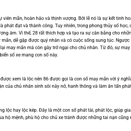
viên mãn, hoàn hảo và thịnh vượng. Bởi lẽ nó là sự kết tinh ho
 là phát đạt và thành công. Tuy nhiên, trong phong thủy số họ
ợng âm. Vì thế, 28 rất thích hợp và tạo ra sự cân bằng cho nh
 mắn, dễ gặp được quý nhân và có cuộc sống sung túc. Ngược l
lại may mắn mà còn gây trở ngại cho chủ nhân. Từ đó, sự may r
biển số xe mang con số này.
 được xem là lộc nên 86 được gọi là con số may mắn với ý nghĩa 
vận của chủ nhân sinh sôi nảy nở, hanh thông và làm ăn tấn phát
ng lộc hay lộc kép. Đây là một con số phát tài, phát lộc, giúp gi
bùa hộ mệnh, phù hộ cho chủ xe tránh được những tai nạn cũng 