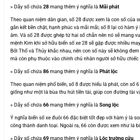
» Dãy số chứa
28
mang thêm ý nghĩa là
Mãi phát
Theo quan niệm dân gian, số 28 được xem là con số của sự 
gắn kết bền chặt, hạnh phúc và mãi mãi; số 8 lại có hàm ý
âm. Và số 28 được ghép từ hai số chẵn nên nó sẽ mang vư
mệnh Kim khi sở hữu biển số xe 28 sẽ gặp được nhiều may
Bởi Thổ và Thủy khắc nhau, nên con số này sẽ không đem 
mà còn phụ thuộc vào chính chủ nhân người sở hữu chiếc 
» Dãy số chứa
86
mang thêm ý nghĩa là
Phát lộc
Theo quan niệm phổ biến, số 8 được hiểu là phát, còn số 6
giống như một lá bùa thu hút tiền tài, giúp con đường tài 
» Dãy số chứa
66
mang thêm ý nghĩa là
Song lộc
Ý nghĩa biển số xe đuôi 66 đặc biệt tốt đẹp với hàm ý là so
công thành danh toại. Ngoài ra, 66 còn được xem như lá 
» Dãy số chứa
69
mang thêm ý nghĩa là
Lộc trường cửu