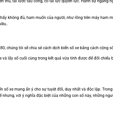
ến thủ, tài lược tấu công, có tài lực quyền lực. Hành sự ngang 
hấy không đủ, ham muốn của người, như rồng trên mây ham muốn
iều..
80, chúng tôi sẽ chia sẻ cách dịch biển số xe bằng cách cộng s
xe và lấy số cuối cùng trong kết quả vừa tính được để đối chiếu
iển số xe mang ẩn ý cho sự tuyệt đối, duy nhất và độc lập. Tro
hế nhưng, với ý nghĩa đặc biệt của những con số này, những ngư