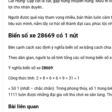
Cát Hung: Gặp cát là cát, gặp hung chuyển hung. Mưu trí ti
lợi cho nhân duyên..
Người được quẻ này tham vọng nhiều, bản thân luôn cảm t
liệu sức mình, nắm lấy cơ hội sẽ thành đạt cao, phúc lộc nh
Biển số xe
28669
có 1 nút
Bên cạnh cách xác định ý nghĩa biển số xe bằng cách chia 
Theo dân gian, người ta sẽ tính tổng các số trong biển số 
Ý nghĩa biển số xe
28669
:
Công thức tính: 2 + 8 + 6 + 6 + 9 = 31 » 1
» Số 1 (nhất – chắc chắn): Trong phong thủy, số 1 trong b
1111 luôn được những đại gia với thú chơi xe săn lùng. T
Bài liên quan