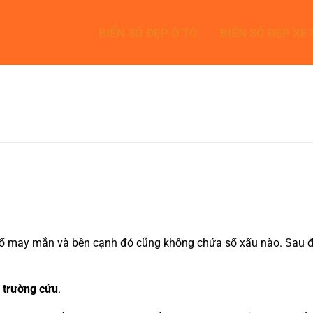
BIỂN SỐ ĐẸP Ô TÔ
BIỂN SỐ ĐẸP XE
ố may mắn và bên cạnh đó cũng không chứa số xấu nào. Sau đây 
 trường cửu
.