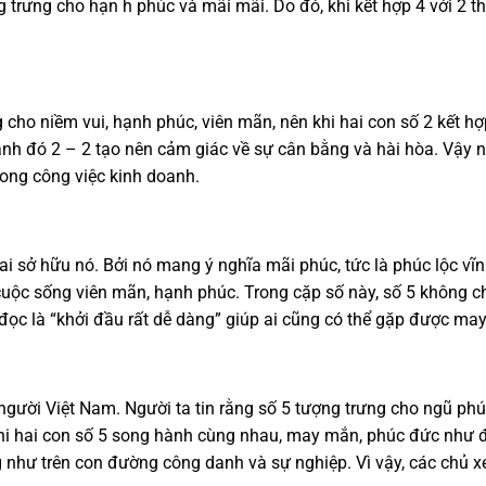
trưng cho hạn h phúc và mãi mãi. Do đó, khi kết hợp 4 với 2 th
 cho niềm vui, hạnh phúc, viên mãn, nên khi hai con số 2 kết h
ạnh đó 2 – 2 tạo nên cảm giác về sự cân bằng và hài hòa. Vậy 
trong công việc kinh doanh.
 sở hữu nó. Bởi nó mang ý nghĩa mãi phúc, tức là phúc lộc vĩ
ộc sống viên mãn, hạnh phúc. Trong cặp số này, số 5 không ch
c đọc là “khởi đầu rất dễ dàng” giúp ai cũng có thể gặp được m
ười Việt Nam. Người ta tin rằng số 5 tượng trưng cho ngũ phúc (
ậy, khi hai con số 5 song hành cùng nhau, may mắn, phúc đức như 
 như trên con đường công danh và sự nghiệp. Vì vậy, các chủ 