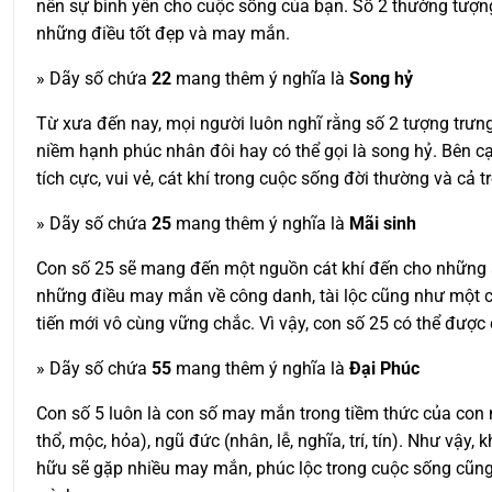
nên sự bình yên cho cuộc sống của bạn. Số 2 thường tượng 
những điều tốt đẹp và may mắn.
» Dãy số chứa
22
mang thêm ý nghĩa là
Song hỷ
Từ xưa đến nay, mọi người luôn nghĩ rằng số 2 tượng trưng
niềm hạnh phúc nhân đôi hay có thể gọi là song hỷ. Bên c
tích cực, vui vẻ, cát khí trong cuộc sống đời thường và cả 
» Dãy số chứa
25
mang thêm ý nghĩa là
Mãi sinh
Con số 25 sẽ mang đến một nguồn cát khí đến cho những ai
những điều may mắn về công danh, tài lộc cũng như một cu
tiến mới vô cùng vững chắc. Vì vậy, con số 25 có thể đượ
» Dãy số chứa
55
mang thêm ý nghĩa là
Đại Phúc
Con số 5 luôn là con số may mắn trong tiềm thức của con ng
thổ, mộc, hỏa), ngũ đức (nhân, lễ, nghĩa, trí, tín). Như v
hữu sẽ gặp nhiều may mắn, phúc lộc trong cuộc sống cũng