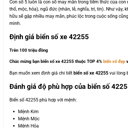
Con số 5 luôn là con số may mắn trong tiềm thức của con ng
thổ, mộc, hỏa), ngũ đức (nhân, lễ, nghĩa, trí, tín). Như v
hữu sẽ gặp nhiều may mắn, phúc lộc trong cuộc sống cũng
mình.
Định giá biển số xe 42255
Trên 100 triệu đồng
Chúc mừng bạn biển số xe 42255 thuộc
TOP 4%
biển số đẹp
v
Bạn muốn xem định giá chi tiết
biển số xe 42255
vui lòng
Đánh giá độ phù hợp của biển số 4225
Biển số 42255 phù hợp với mệnh:
Mệnh Kim
Mệnh Mộc
Mệnh Hỏa