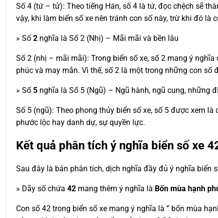
Số 4 (tứ – tử): Theo tiếng Hán, số 4 là tứ, đọc chệch sẽ th
vậy, khi làm biển số xe nên tránh con số này, trừ khi đó là c
» Số
2
nghĩa là Số 2 (Nhị) – Mãi mãi và bền lâu
Số 2 (nhị – mãi mãi): Trong biển số xe, số 2 mang ý nghĩ
phúc và may mắn. Vì thế, số 2 là một trong những con số đ
» Số
5
nghĩa là Số 5 (Ngũ) – Ngũ hành, ngũ cung, những đi
Số 5 (ngũ): Theo phong thủy biển số xe, số 5 được xem là 
phước lộc hay danh dự, sự quyền lực.
Kết quả phân tích ý nghĩa biển số xe
4
Sau đây là bản phân tích, dịch nghĩa đầy đủ ý nghĩa biển 
» Dãy số chứa
42
mang thêm ý nghĩa là
Bốn mùa hạnh ph
Con số 42 trong biển số xe mang ý nghĩa là ” bốn mùa hạn