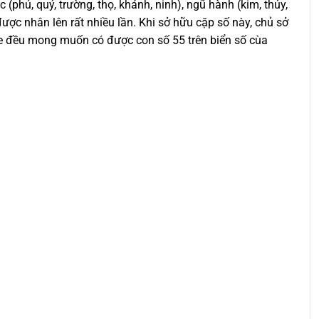
phú, quý, trường, thọ, khánh, ninh), ngũ hành (kim, thủy,
được nhân lên rất nhiều lần. Khi sở hữu cặp số này, chủ sở
xe đều mong muốn có được con số 55 trên biển số cùa