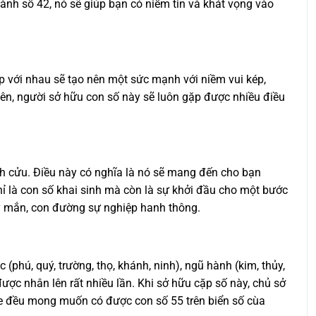
ành số 42, nó sẽ giúp bạn có niềm tin và khát vọng vào
ợp với nhau sẽ tạo nên một sức mạnh với niềm vui kép,
nên, người sở hữu con số này sẽ luôn gặp được nhiều điều
nh cửu. Điều này có nghĩa là nó sẽ mang đến cho bạn
ỉ là con số khai sinh mà còn là sự khởi đầu cho một bước
ay mắn, con đường sự nghiệp hanh thông.
phú, quý, trường, thọ, khánh, ninh), ngũ hành (kim, thủy,
được nhân lên rất nhiều lần. Khi sở hữu cặp số này, chủ sở
xe đều mong muốn có được con số 55 trên biển số cùa