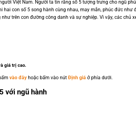
ười Việt Nam. Người ta tin rằng số 5 tượng trưng cho ngũ phúc (
ậy, khi hai con số 5 song hành cùng nhau, may mắn, phúc đức như 
 như trên con đường công danh và sự nghiệp. Vì vậy, các chủ 
à giá trị cao.
 bấm
vào đây
hoặc bấm vào nút
Định giá
ở phía dưới.
5 với ngũ hành