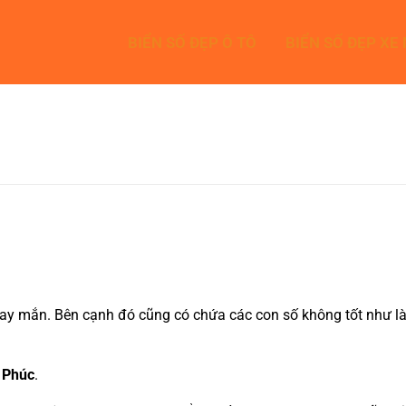
BIỂN SỐ ĐẸP Ô TÔ
BIỂN SỐ ĐẸP XE
y mắn. Bên cạnh đó cũng có chứa các con số không tốt như là 4
 Phúc
.