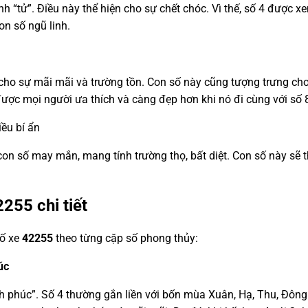
ành “tử”. Điều này thể hiện cho sự chết chóc. Vì thế, số 4 được
on số ngũ linh.
a cho sự mãi mãi và trường tồn. Con số này cũng tượng trưng c
ược mọi người ưa thích và càng đẹp hơn khi nó đi cùng với số 
ều bí ẩn
con số may mắn, mang tính trường thọ, bất diệt. Con số này sẽ
2255
chi tiết
số xe
42255
theo từng cặp số phong thủy:
úc
h phúc”. Số 4 thường gắn liền với bốn mùa Xuân, Hạ, Thu, Đông