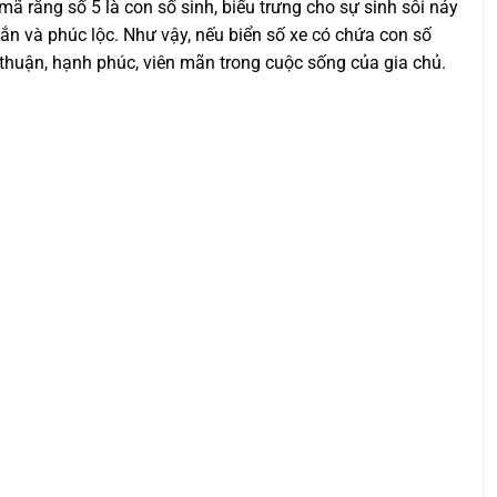
mã rằng số 5 là con số sinh, biểu trưng cho sự sinh sôi nảy
mắn và phúc lộc. Như vậy, nếu biển số xe có chứa con số
a thuận, hạnh phúc, viên mãn trong cuộc sống của gia chủ.