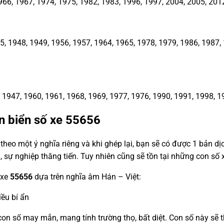
66, 1967, 1974, 1975, 1982, 1983, 1996, 1997, 2004, 2005, 201
1948, 1949, 1956, 1957, 1964, 1965, 1978, 1979, 1986, 1987, 1
1947, 1960, 1961, 1968, 1969, 1977, 1976, 1990, 1991, 1998, 1
n biển số xe
55656
heo một ý nghĩa riêng và khi ghép lại, bạn sẽ có được 1 bản d
, sự nghiệp thăng tiến. Tuy nhiên cũng sẽ tồn tại những con s
 xe
55656
dựa trên nghĩa âm Hán – Việt:
ều bí ẩn
con số may mắn, mang tính trường thọ, bất diệt. Con số này sẽ