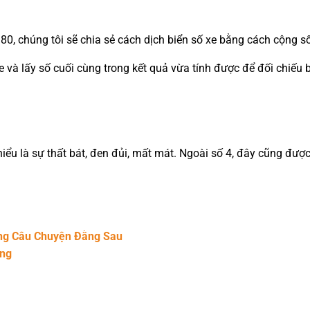
80, chúng tôi sẽ chia sẻ cách dịch biển số xe bằng cách cộng s
xe và lấy số cuối cùng trong kết quả vừa tính được để đối chiếu
c hiểu là sự thất bát, đen đủi, mất mát. Ngoài số 4, đây cũng 
ững Câu Chuyện Đằng Sau
ang