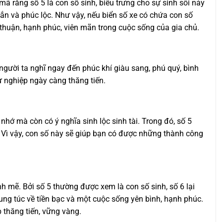
mã rằng số 5 là con số sinh, biểu trưng cho sự sinh sôi nảy
mắn và phúc lộc. Như vậy, nếu biển số xe có chứa con số
a thuận, hạnh phúc, viên mãn trong cuộc sống của gia chủ.
 người ta nghĩ ngay đến phúc khí giàu sang, phú quý, bình
ự nghiệp ngày càng thăng tiến.
hớ mà còn có ý nghĩa sinh lộc sinh tài. Trong đó, số 5
. Vì vậy, con số này sẽ giúp bạn có được những thành công
ạnh mẽ. Bởi số 5 thường được xem là con số sinh, số 6 lại
sung túc về tiền bạc và một cuộc sống yên bình, hạnh phúc.
 thăng tiến, vững vàng.