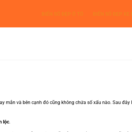
BIỂN SỐ ĐẸP Ô TÔ
BIỂN SỐ ĐẸP XE
ay mắn và bên cạnh đó cũng không chứa số xấu nào. Sau đây là b
h lộc
.