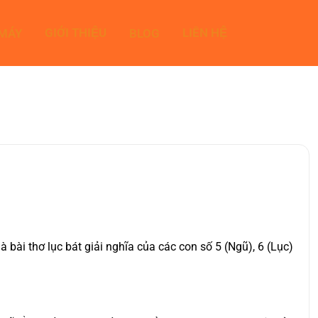
GIỚI THIỆU
LIÊN HỆ
 MÁY
BLOG
ài thơ lục bát giải nghĩa của các con số 5 (Ngũ), 6 (Lục)