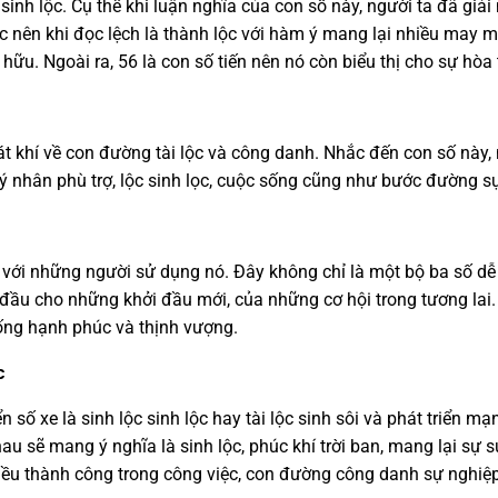
nh lộc. Cụ thể khi luận nghĩa của con số này, người ta đã giải 
ục nên khi đọc lệch là thành lộc với hàm ý mang lại nhiều may 
 hữu. Ngoài ra, 56 là con số tiến nên nó còn biểu thị cho sự hò
át khí về con đường tài lộc và công danh. Nhắc đến con số này,
ý nhân phù trợ, lộc sinh lọc, cuộc sống cũng như bước đường s
ới những người sử dụng nó. Đây không chỉ là một bộ ba số dễ n
 đầu cho những khởi đầu mới, của những cơ hội trong tương lai
sống hạnh phúc và thịnh vượng.
c
số xe là sinh lộc sinh lộc hay tài lộc sinh sôi và phát triển m
hau sẽ mang ý nghĩa là sinh lộc, phúc khí trời ban, mang lại sự 
ều thành công trong công việc, con đường công danh sự nghiệp