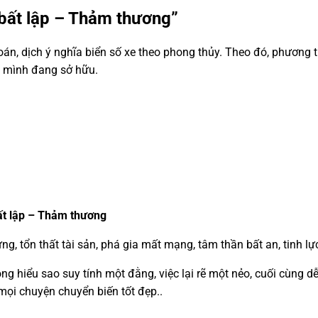
 bất lập – Thảm thương”
n, dịch ý nghĩa biển số xe theo phong thủy. Theo đó, phương t
à mình đang sở hữu.
ất lập – Thảm thương
 tổn thất tài sản, phá gia mất mạng, tâm thần bất an, tinh lực
ng hiểu sao suy tính một đằng, việc lại rẽ một nẻo, cuối cùng d
mọi chuyện chuyển biến tốt đẹp..