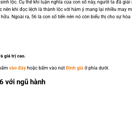
nh lộc. Cụ thể khi luận nghĩa của con số này, người ta đã giải 
ục nên khi đọc lệch là thành lộc với hàm ý mang lại nhiều may 
 hữu. Ngoài ra, 56 là con số tiến nên nó còn biểu thị cho sự hò
à giá trị cao.
 bấm
vào đây
hoặc bấm vào nút
Định giá
ở phía dưới.
6 với ngũ hành