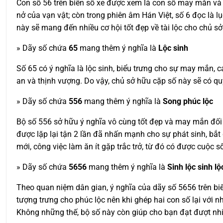
Con số 56 trên biển số xe được xem là con số may mắn và si
nở của vạn vật; còn trong phiên âm Hán Việt, số 6 đọc là l
này sẽ mang đến nhiều cơ hội tốt đẹp về tài lộc cho chủ sở
» Dãy số chứa
65
mang thêm ý nghĩa là
Lộc sinh
Số 65 có ý nghĩa là lộc sinh, biểu trưng cho sự may mắn, c
an và thịnh vượng. Do vậy, chủ sở hữu cặp số này sẽ có qu
» Dãy số chứa
556
mang thêm ý nghĩa là
Song phúc lộc
Bộ số 556 sở hữu ý nghĩa vô cùng tốt đẹp và may mắn đối v
được lặp lại tận 2 lần đã nhấn mạnh cho sự phát sinh, bắt
mới, công việc làm ăn ít gặp trắc trở, từ đó có được cuộc 
» Dãy số chứa
5656
mang thêm ý nghĩa là
Sinh lộc sinh lộ
Theo quan niệm dân gian, ý nghĩa của dãy số 5656 trên biển 
tượng trưng cho phúc lộc nên khi ghép hai con số lại với n
Không những thế, bộ số này còn giúp cho bạn đạt đượt nhi