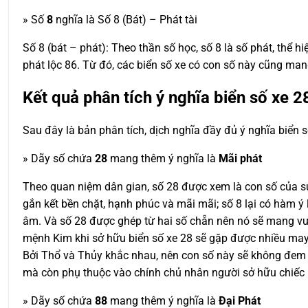
» Số
8
nghĩa là Số 8 (Bát) – Phát tài
Số 8 (bát – phát): Theo thần số học, số 8 là số phát, thể hi
phát lộc 86. Từ đó, các biển số xe có con số này cũng man
Kết quả phân tích ý nghĩa biển số xe
2
Sau đây là bản phân tích, dịch nghĩa đầy đủ ý nghĩa biển 
» Dãy số chứa
28
mang thêm ý nghĩa là
Mãi phát
Theo quan niệm dân gian, số 28 được xem là con số của sự 
gắn kết bền chặt, hạnh phúc và mãi mãi; số 8 lại có hàm ý
âm. Và số 28 được ghép từ hai số chẵn nên nó sẽ mang vư
mệnh Kim khi sở hữu biển số xe 28 sẽ gặp được nhiều may
Bởi Thổ và Thủy khắc nhau, nên con số này sẽ không đem 
mà còn phụ thuộc vào chính chủ nhân người sở hữu chiếc 
» Dãy số chứa
88
mang thêm ý nghĩa là
Đại Phát