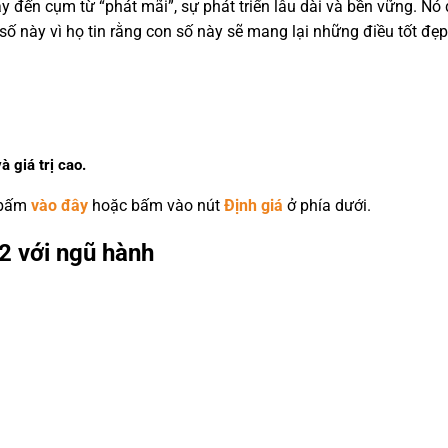
gay đến cụm từ “phát mãi”, sự phát triển lâu dài và bền vững. 
ố này vì họ tin rằng con số này sẽ mang lại những điều tốt đẹp
à giá trị cao.
 bấm
vào đây
hoặc bấm vào nút
Định giá
ở phía dưới.
2 với ngũ hành