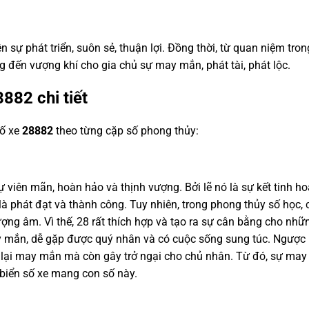
ện sự phát triển, suôn sẻ, thuận lợi. Đồng thời, từ quan niệm tro
g đến vượng khí cho gia chủ sự may mắn, phát tài, phát lộc.
8882
chi tiết
số xe
28882
theo từng cặp số phong thủy:
viên mãn, hoàn hảo và thịnh vượng. Bởi lẽ nó là sự kết tinh ho
 là phát đạt và thành công. Tuy nhiên, trong phong thủy số họ
ợng âm. Vì thế, 28 rất thích hợp và tạo ra sự cân bằng cho nh
 mắn, dễ gặp được quý nhân và có cuộc sống sung túc. Ngược l
lại may mắn mà còn gây trở ngại cho chủ nhân. Từ đó, sự may r
biển số xe mang con số này.