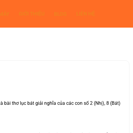
GIỚI THIỆU
LIÊN HỆ
 MÁY
BLOG
i thơ lục bát giải nghĩa của các con số 2 (Nhị), 8 (Bát)