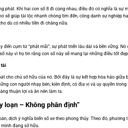
 phát. Khi hai con số 8 đi cùng nhau, điều đó có nghĩa là sự ma
 nó sẽ giúp tài lộc nhanh chóng tìm đến, công danh sự nghiệp 
ho dù có nhiều tiền đi chăng nữa.
gay đến cụm từ “phát mãi”, sự phát triển lâu dài và bền vững. 
ố này vì họ tin rằng con số này sẽ mang lại những điều tốt đẹp
tài
t cho chủ sở hữu của nó. Bởi đây là sự kết hợp hòa hảo giữa b
hững con người nhạy bén, kiên định, có địa vị và uy quyền tron
àng thuận lợi và ăn nên làm ra.
ly loạn – Không phân định”
n, dịch ý nghĩa biển số xe theo phong thủy. Theo đó, phương t
à mình đang sở hữu.