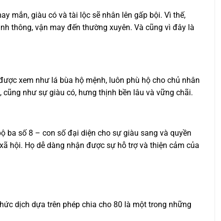
y mắn, giàu có và tài lộc sẽ nhân lên gấp bội. Vì thế,
hanh thông, vận may đến thường xuyên. Và cũng vì đây là
Nó được xem như lá bùa hộ mệnh, luôn phù hộ cho chủ nhân
, cũng như sự giàu có, hưng thịnh bền lâu và vững chãi.
ộ ba số 8 – con số đại diện cho sự giàu sang và quyền
g xã hội. Họ dễ dàng nhận được sự hỗ trợ và thiện cảm của
hức dịch dựa trên phép chia cho 80 là một trong những