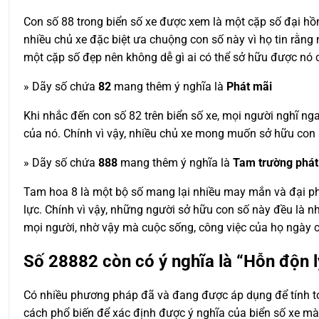
Con số 88 trong biển số xe được xem là một cặp số đại hồng
nhiều chủ xe đặc biệt ưa chuộng con số này vì họ tin rằng
một cặp số đẹp nên không dễ gì ai có thể sở hữu được nó c
» Dãy số chứa
82
mang thêm ý nghĩa là
Phát mãi
Khi nhắc đến con số 82 trên biển số xe, mọi người nghĩ n
của nó. Chính vì vậy, nhiều chủ xe mong muốn sở hữu con s
» Dãy số chứa
888
mang thêm ý nghĩa là
Tam trường phát 
Tam hoa 8 là một bộ số mang lại nhiều may mắn và đại phá
lực. Chính vì vậy, những người sở hữu con số này đều là n
mọi người, nhờ vậy mà cuộc sống, công việc của họ ngày c
Số
28882
còn có ý nghĩa là “Hỗn độn 
Có nhiều phương pháp đã và đang được áp dụng để tính toá
cách phổ biến để xác định được ý nghĩa của biển số xe m