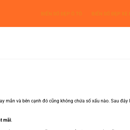
BIỂN SỐ ĐẸP Ô TÔ
BIỂN SỐ ĐẸP XE
y mắn và bên cạnh đó cũng không chứa số xấu nào. Sau đây là bà
t mãi
.