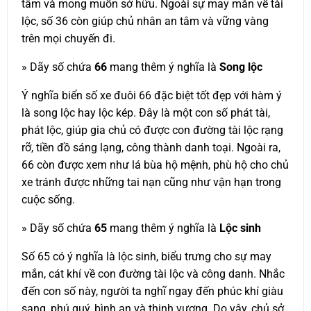
tâm và mong muốn sở hữu. Ngoài sự may mắn về tài
lộc, số 36 còn giúp chủ nhân an tâm và vững vàng
trên mọi chuyến đi.
» Dãy số chứa
66
mang thêm ý nghĩa là
Song lộc
Ý nghĩa biển số xe đuôi 66 đặc biệt tốt đẹp với hàm ý
là song lộc hay lộc kép. Đây là một con số phát tài,
phát lộc, giúp gia chủ có được con đường tài lộc rạng
rỡ, tiền đồ sáng lạng, công thành danh toại. Ngoài ra,
66 còn được xem như lá bùa hộ mệnh, phù hộ cho chủ
xe tránh được những tai nạn cũng như vận hạn trong
cuộc sống.
» Dãy số chứa
65
mang thêm ý nghĩa là
Lộc sinh
Số 65 có ý nghĩa là lộc sinh, biểu trưng cho sự may
mắn, cát khí về con đường tài lộc và công danh. Nhắc
đến con số này, người ta nghĩ ngay đến phúc khí giàu
sang, phú quý, bình an và thịnh vượng. Do vậy, chủ sở