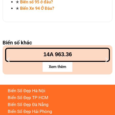
✭
Biển số 95 ở đâu?
✭
Biển Xe 94 Ở Đâu?
Biển số khác
14A 963.36
Xem thêm
Biển Số Đẹp Hà Nội
Biển Số Đẹp TP HCM
Biển Số Đẹp Đà Nẵng
Biển Số Đẹp Hải Phòng