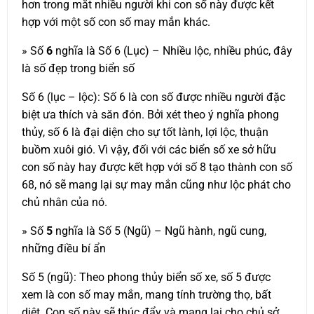
hơn trong mắt nhiều người khi con số này được kết
hợp với một số con số may mắn khác.
» Số
6
nghĩa là Số 6 (Lục) – Nhiều lộc, nhiều phúc, đây
là số đẹp trong biển số
Số 6 (lục – lộc): Số 6 là con số được nhiều người đặc
biệt ưa thích và săn đón. Bởi xét theo ý nghĩa phong
thủy, số 6 là đại diện cho sự tốt lành, lợi lộc, thuận
buồm xuôi gió. Vì vậy, đối với các biển số xe sở hữu
con số này hay được kết hợp với số 8 tạo thành con số
68, nó sẽ mang lại sự may mắn cũng như lộc phát cho
chủ nhân của nó.
» Số
5
nghĩa là Số 5 (Ngũ) – Ngũ hành, ngũ cung,
những điều bí ẩn
Số 5 (ngũ): Theo phong thủy biển số xe, số 5 được
xem là con số may mắn, mang tính trường thọ, bất
diệt. Con số này sẽ thúc đẩy và mang lại cho chủ sở