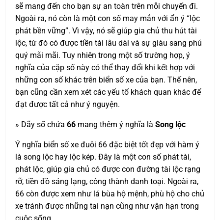
sẽ mang đến cho bạn sự an toàn trên mỗi chuyến đi.
Ngoài ra, nó còn là một con số may mắn với ẩn ý “lộc
phát bền vững”. Vì vậy, nó sẽ giúp gia chủ thu hút tài
lộc, từ đó có được tiền tài lâu dài và sự giàu sang phú
quý mãi mãi. Tuy nhiên trong một số trường hợp, ý
nghĩa của cặp số này có thể thay đổi khi kết hợp với
những con số khác trên biển số xe của bạn. Thế nên,
bạn cũng cần xem xét các yếu tố khách quan khác để
đạt được tất cả như ý nguyện.
» Dãy số chứa
66
mang thêm ý nghĩa là
Song lộc
Ý nghĩa biển số xe đuôi 66 đặc biệt tốt đẹp với hàm ý
là song lộc hay lộc kép. Đây là một con số phát tài,
phát lộc, giúp gia chủ có được con đường tài lộc rạng
rỡ, tiền đồ sáng lạng, công thành danh toại. Ngoài ra,
66 còn được xem như lá bùa hộ mệnh, phù hộ cho chủ
xe tránh được những tai nạn cũng như vận hạn trong
cuộc sống.