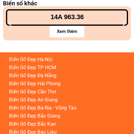
Biển số khác
14A 963.36
Xem thêm
Biển Số Đẹp Hà Nội
Biển Số Đẹp TP HCM
Biển Số Đẹp Đà Nẵng
Biển Số Đẹp Hải Phòng
Biển Số Đẹp Cần Thơ
Biển Số Đẹp An Giang
Biển Số Đẹp Bà Rịa - Vũng Tàu
Biển Số Đẹp Bắc Giang
Biển Số Đẹp Bắc Kạn
Biển Số Đẹp Bạc Liêu