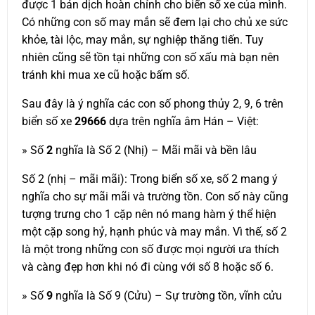
được 1 bản dịch hoàn chỉnh cho biển số xe của mình.
Có những con số may mắn sẽ đem lại cho chủ xe sức
khỏe, tài lộc, may mắn, sự nghiệp thăng tiến. Tuy
nhiên cũng sẽ tồn tại những con số xấu mà bạn nên
tránh khi mua xe cũ hoặc bấm số.
Sau đây là ý nghĩa các con số phong thủy 2, 9, 6 trên
biển số xe
29666
dựa trên nghĩa âm Hán – Việt:
» Số
2
nghĩa là Số 2 (Nhị) – Mãi mãi và bền lâu
Số 2 (nhị – mãi mãi): Trong biển số xe, số 2 mang ý
nghĩa cho sự mãi mãi và trường tồn. Con số này cũng
tượng trưng cho 1 cặp nên nó mang hàm ý thể hiện
một cặp song hỷ, hạnh phúc và may mắn. Vì thế, số 2
là một trong những con số được mọi người ưa thích
và càng đẹp hơn khi nó đi cùng với số 8 hoặc số 6.
» Số
9
nghĩa là Số 9 (Cửu) – Sự trường tồn, vĩnh cửu