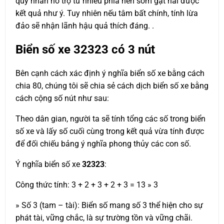
quý nhân hỗ trợ từ nhiều phía nên sớm gặt hái được
kết quả như ý. Tuy nhiên nếu tâm bất chính, tính lừa
đảo sẽ nhận lãnh hậu quả thích đáng. .
Biển số xe
32323
có 3 nút
Bên cạnh cách xác định ý nghĩa biển số xe bằng cách
chia 80, chúng tôi sẽ chia sẻ cách dịch biển số xe bằng
cách cộng số nút như sau:
Theo dân gian, người ta sẽ tính tổng các số trong biển
số xe và lấy số cuối cùng trong kết quả vừa tính được
để đối chiếu bảng ý nghĩa phong thủy các con số.
Ý nghĩa biển số xe
32323
:
Công thức tính: 3 + 2 + 3 + 2 + 3 = 13 » 3
» Số 3 (tam – tài): Biển số mang số 3 thể hiện cho sự
phát tài, vững chắc, là sự trường tồn và vững chãi.