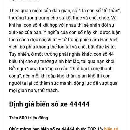
Theo quan niệm của dân gian, số 4 là con số “tử thần”,
thường tượng trưng cho sự kết thúc và chết chóc. Và
khi hai con số 4 kết hợp với nhau thì sẽ nhân đôi sự
xui xẻo của bạn. Ý nghĩa của con số này khi được luận
theo cách đọc chệch tứ – tử trong phiên âm Hán Viết,
ý chỉ bố phía không thể tồn tại và chết bất đắc kỷ tử.
Tuy nhiên, ở một trường phái nghĩa khác, con số 44
biểu thị cho sự trường sinh bất lão, tai qua nạn khỏi.
Bởi người xưa thường có câu “thất bại là mẹ thành
công”, nên mỗi khi gặp khó khăn, gian khổ thì con
người ta lại có thêm sức mạnh, dộng lực để vượt qua
mọi gian nan, thử thách.
Định giá biển số xe 44444
Trên 500 triệu đồng
Chúc mừng bạn biển số xe 44444 thuộc
TOP 1%
biển số