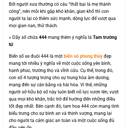
Bởi người xưa thường có câu “thất bại là mẹ thành
công”, nên mỗi khi gặp khó khăn, gian khổ thì con
người ta lại có thêm sức mạnh, dộng lực để vượt qua
mọi gian nan, thử thách.
» Dãy số chứa
444
mang thêm ý nghĩa là
Tam trường
tứ
Biển số xe đuôi 444 là một
biển số phong thủy
đẹp
mang tới nhiều ý nghĩa về một cuộc sống yên bình,
hạnh phúc, trường thọ và vĩnh cửu. Cụ thể, trong đó,
con số 4 tượng trưng cho sự trung hòa âm dương,
mang đến sự cân bằng và hài hòa. Vì thế, những
người sở hữu bộ số này luôn biết nỗ lực vươn lên, vượt
qua mọi khó khăn, trắc trở để hướng đến những điều
tốt đẹp nhất. Bên cạnh đó, tam hoa 444 còn mang tính
biểu trưng cho sự bình an và thịnh vượng, mang lại
cho người ta cảm giác an toàn và một cuộc sống đủ
đầy, yên ổn.