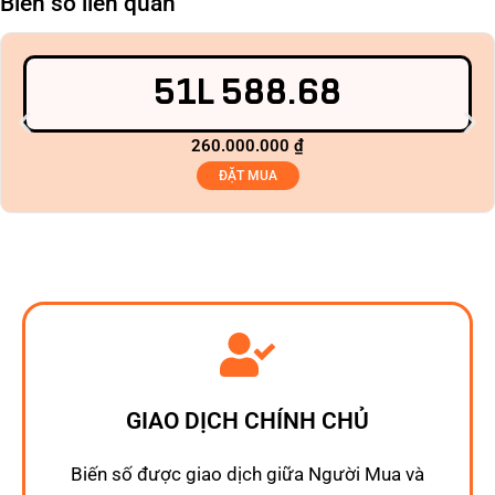
Biển số liên quan
51L 588.68
260.000.000
₫
ĐẶT MUA
GIAO DỊCH CHÍNH CHỦ
Biến số được giao dịch giữa Người Mua và