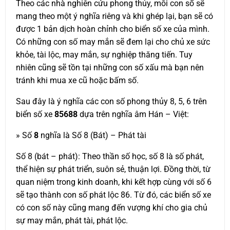
Theo các nhà nghiên cứu phong thủy, mỗi con số sẽ
mang theo một ý nghĩa riêng và khi ghép lại, bạn sẽ có
được 1 bản dịch hoàn chỉnh cho biển số xe của mình.
Có những con số may mắn sẽ đem lại cho chủ xe sức
khỏe, tài lộc, may mắn, sự nghiệp thăng tiến. Tuy
nhiên cũng sẽ tồn tại những con số xấu mà bạn nên
tránh khi mua xe cũ hoặc bấm số.
Sau đây là ý nghĩa các con số phong thủy 8, 5, 6 trên
biển số xe
85688
dựa trên nghĩa âm Hán – Việt:
» Số
8
nghĩa là Số 8 (Bát) – Phát tài
Số 8 (bát – phát): Theo thần số học, số 8 là số phát,
thể hiện sự phát triển, suôn sẻ, thuận lợi. Đồng thời, từ
quan niệm trong kinh doanh, khi kết hợp cùng với số 6
sẽ tạo thành con số phát lộc 86. Từ đó, các biển số xe
có con số này cũng mang đến vượng khí cho gia chủ
sự may mắn, phát tài, phát lộc.