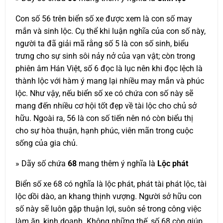
Con số 56 trên biển số xe được xem là con số may
mắn và sinh lộc. Cụ thể khi luận nghĩa của con số này,
người ta đã giải mã rằng số 5 là con số sinh, biểu
trưng cho sự sinh sôi nảy nở của vạn vật; còn trong
phiên âm Hán Việt, số 6 đọc là lục nên khi đọc lệch là
thành lộc với hàm ý mang lại nhiều may mắn và phúc
lộc. Như vậy, nếu biển số xe có chứa con số này sẽ
mang đến nhiều cơ hội tốt đẹp về tài lộc cho chủ sở
hữu. Ngoài ra, 56 là con số tiến nên nó còn biểu thị
cho sự hòa thuận, hạnh phúc, viên mãn trong cuộc
sống của gia chủ.
» Dãy số chứa
68
mang thêm ý nghĩa là
Lộc phát
Biển số xe 68 có nghĩa là lộc phát, phát tài phát lộc, tài
lộc dồi dào, an khang thịnh vượng. Người sở hữu con
số này sẽ luôn gặp thuận lợi, suôn sẻ trong công việc
làm ăn, kinh doanh. Không những thế, số 68 còn giúp