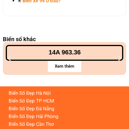
✭
Biển Xe 94 Ở Đâu?
Biển số khác
14A 963.36
Xem thêm
Biển Số Đẹp Hà Nội
Biển Số Đẹp TP HCM
Biển Số Đẹp Đà Nẵng
Biển Số Đẹp Hải Phòng
Biển Số Đẹp Cần Thơ