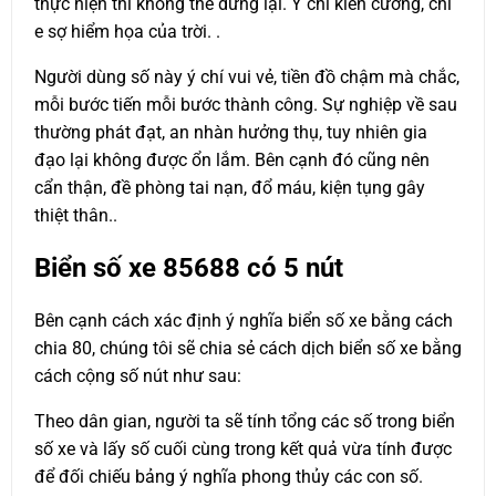
thực hiện thì không thể dừng lại. Ý chí kiên cường, chỉ
e sợ hiểm họa của trời. .
Người dùng số này ý chí vui vẻ, tiền đồ chậm mà chắc,
mỗi bước tiến mỗi bước thành công. Sự nghiệp về sau
thường phát đạt, an nhàn hưởng thụ, tuy nhiên gia
đạo lại không được ổn lắm. Bên cạnh đó cũng nên
cẩn thận, đề phòng tai nạn, đổ máu, kiện tụng gây
thiệt thân..
Biển số xe
85688
có 5 nút
Bên cạnh cách xác định ý nghĩa biển số xe bằng cách
chia 80, chúng tôi sẽ chia sẻ cách dịch biển số xe bằng
cách cộng số nút như sau:
Theo dân gian, người ta sẽ tính tổng các số trong biển
số xe và lấy số cuối cùng trong kết quả vừa tính được
để đối chiếu bảng ý nghĩa phong thủy các con số.