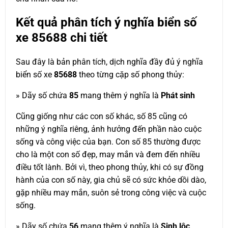
Kết quả phân tích ý nghĩa biển số
xe
85688
chi tiết
Sau đây là bản phân tích, dịch nghĩa đầy đủ ý nghĩa
biển số xe
85688
theo từng cặp số phong thủy:
» Dãy số chứa
85
mang thêm ý nghĩa là
Phát sinh
Cũng giống như các con số khác, số 85 cũng có
những ý nghĩa riêng, ảnh hưởng đến phần nào cuộc
sống và công việc của bạn. Con số 85 thường được
cho là một con số đẹp, may mắn và đem đến nhiều
điều tốt lành. Bởi vì, theo phong thủy, khi có sự đồng
hành của con số này, gia chủ sẽ có sức khỏe dồi dào,
gặp nhiều may mắn, suôn sẻ trong công việc và cuộc
sống.
» Dãy số chứa
56
mang thêm ý nghĩa là
Sinh lộc