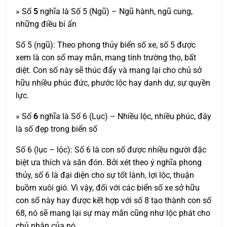
» Số
5
nghĩa là Số 5 (Ngũ) – Ngũ hành, ngũ cung,
những điều bí ẩn
Số 5 (ngũ): Theo phong thủy biển số xe, số 5 được
xem là con số may mắn, mang tính trường thọ, bất
diệt. Con số này sẽ thúc đẩy và mang lại cho chủ sở
hữu nhiều phúc đức, phước lộc hay danh dự, sự quyền
lực.
» Số
6
nghĩa là Số 6 (Lục) – Nhiều lộc, nhiều phúc, đây
là số đẹp trong biển số
Số 6 (lục – lộc): Số 6 là con số được nhiều người đặc
biệt ưa thích và săn đón. Bởi xét theo ý nghĩa phong
thủy, số 6 là đại diện cho sự tốt lành, lợi lộc, thuận
buồm xuôi gió. Vì vậy, đối với các biển số xe sở hữu
con số này hay được kết hợp với số 8 tạo thành con số
68, nó sẽ mang lại sự may mắn cũng như lộc phát cho
chủ nhân của nó.