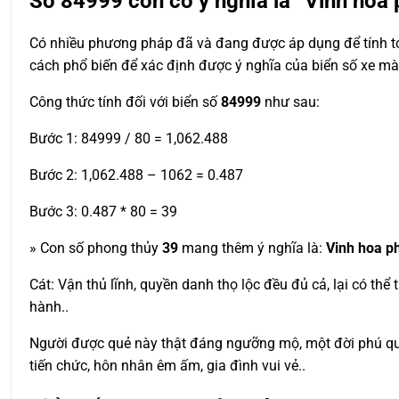
Số
84999
còn có ý nghĩa là “Vinh hoa
Có nhiều phương pháp đã và đang được áp dụng để tính toá
cách phổ biến để xác định được ý nghĩa của biển số xe m
Công thức tính đối với biển số
84999
như sau:
Bước 1: 84999 / 80 = 1,062.488
Bước 2: 1,062.488 – 1062 = 0.487
Bước 3: 0.487 * 80 = 39
» Con số phong thủy
39
mang thêm ý nghĩa là:
Vinh hoa p
Cát: Vận thủ lĩnh, quyền danh thọ lộc đều đủ cả, lại có th
hành..
Người được quẻ này thật đáng ngưỡng mộ, một đời phú quý
tiến chức, hôn nhân êm ấm, gia đình vui vẻ..