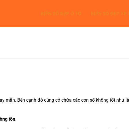
BIỂN SỐ ĐẸP Ô TÔ
BIỂN SỐ ĐẸP XE
y mắn. Bên cạnh đó cũng có chứa các con số không tốt như là 4
ờng tồn
.