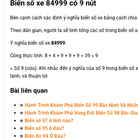
Biển số xe
84999
có 9 nút
Bên cạnh cách xác định ý nghĩa biển số xe bằng cách chia 
Theo dân gian, người ta sẽ tính tổng các số trong biển số 
Ý nghĩa biển số xe
84999
:
Công thức tính: 8 + 4 + 9 + 9 + 9 = 39 » 9
» Số 9 (cửu): Khi nhắc đến ý nghĩa của số 9 trong biển số
lành, và thuận lợi.
Bài liên quan
✭
Hành Trình Khám Phá Biển Số 99 Bắc Ninh Và Nh
✭
Hành Trình Khám Phá Vùng Đất Biển Số 98 Bắc Gi
✭
Biển số 97 ở tỉnh nào?
✭
Biển số 95 ở đâu?
✭
Biển Xe 94 Ở Đâu?