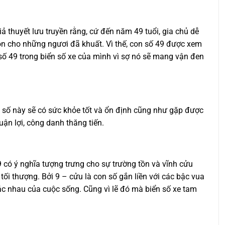
 thuyết lưu truyền rằng, cứ đến năm 49 tuổi, gia chủ dễ
ồn cho những ngươi đã khuất. Vì thế, con số 49 được xem
ố 49 trong biển số xe của mình vì sợ nó sẽ mang vận đen
n số này sẽ có sức khỏe tốt và ổn định cũng như gặp được
uận lợi, công danh thăng tiến.
 có ý nghĩa tượng trưng cho sự trường tồn và vĩnh cửu
i thượng. Bởi 9 – cửu là con số gắn liền với các bậc vua
hác nhau của cuộc sống. Cũng vì lẽ đó mà biển số xe tam