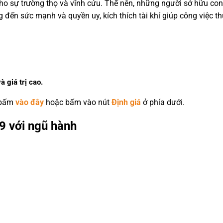
 cho sự trường thọ và vĩnh cửu. Thế nên, những người sở hữu co
đến sức mạnh và quyền uy, kích thích tài khí giúp công việc th
à giá trị cao.
 bấm
vào đây
hoặc bấm vào nút
Định giá
ở phía dưới.
9 với ngũ hành