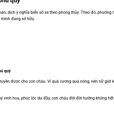
 phú quý”
n, dịch ý nghĩa biển số xe theo phong thủy. Theo đó, phương t
à mình đang sở hữu.
hú quý
ể truyền được cho con cháu. Vì quá cương quá nóng, nên nữ giới 
 vinh hoa, phúc lộc dư đầy, con cháu đời đời hưởng không hết