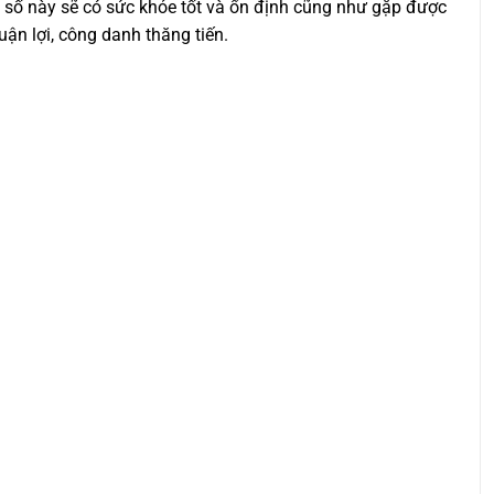
n số này sẽ có sức khỏe tốt và ổn định cũng như gặp được
uận lợi, công danh thăng tiến.