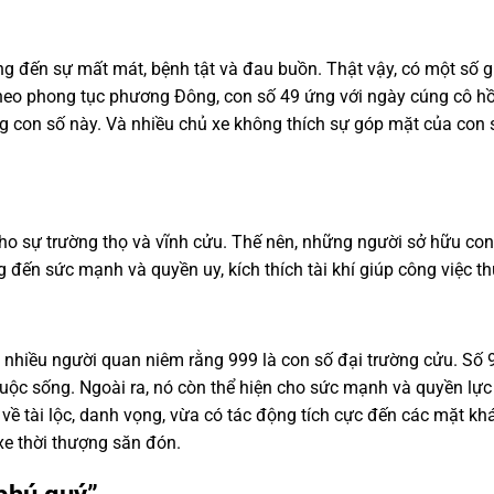
đến sự mất mát, bệnh tật và đau buồn. Thật vậy, có một số giả
theo phong tục phương Đông, con số 49 ứng với ngày cúng cô h
 con số này. Và nhiều chủ xe không thích sự góp mặt của con s
 cho sự trường thọ và vĩnh cửu. Thế nên, những người sở hữu co
đến sức mạnh và quyền uy, kích thích tài khí giúp công việc th
 nhiều người quan niêm rằng 999 là con số đại trường cửu. Số 9
c sống. Ngoài ra, nó còn thể hiện cho sức mạnh và quyền lực tố
về tài lộc, danh vọng, vừa có tác động tích cực đến các mặt k
xe thời thượng săn đón.