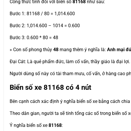
Công thức tính đối với biển số
81168
như sau:
Bước 1: 81168 / 80 = 1,014.600
Bước 2: 1,014.600 – 1014 = 0.600
Bước 3: 0.600 * 80 = 48
» Con số phong thủy
48
mang thêm ý nghĩa là:
Anh mại đứ
Đại Cát: Là quẻ phẩm đức, làm cố vấn, thầy giáo là đại lợi. 
Người dùng số này có tài tham mưu, cố vấn, ở hàng cao ph
Biển số xe
81168
có 4 nút
Bên cạnh cách xác định ý nghĩa biển số xe bằng cách chia 
Theo dân gian, người ta sẽ tính tổng các số trong biển số 
Ý nghĩa biển số xe
81168
: