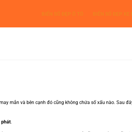
BIỂN SỐ ĐẸP Ô TÔ
BIỂN SỐ ĐẸP XE
may mắn và bên cạnh đó cũng không chứa số xấu nào. Sau đây là
 phát
.