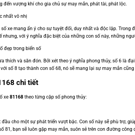
g đến vượng khí cho gia chủ sự may mắn, phát tài, phát lộc.
c nhất vô nhị
n số xe mang ẩn ý cho sự tuyệt đối, duy nhất và độc lập. Trong
hế nhưng, với ý nghĩa đặc biệt của những con số này, những ngư
số đẹp trong biển số
a thích và săn đón. Bởi xét theo ý nghĩa phong thủy, số 6 là đại 
p với số 8 tạo thành con số 68, nó sẽ mang lại sự may mắn cũng
1168
chi tiết
số xe
81168
theo từng cặp số phong thủy:
 đầu cho một sự phát triển vượt bậc. Con số này sẽ phù trợ, giú
số 81, bạn sẽ luôn gặp may mắn, suôn sẻ trên con đường công d