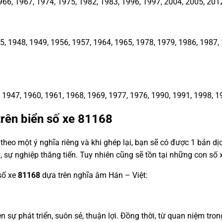
66, 1967, 1974, 1975, 1982, 1983, 1996, 1997, 2004, 2005, 201
1948, 1949, 1956, 1957, 1964, 1965, 1978, 1979, 1986, 1987, 1
1947, 1960, 1961, 1968, 1969, 1977, 1976, 1990, 1991, 1998, 1
trên biển số xe
81168
heo một ý nghĩa riêng và khi ghép lại, bạn sẽ có được 1 bản d
, sự nghiệp thăng tiến. Tuy nhiên cũng sẽ tồn tại những con s
 số xe
81168
dựa trên nghĩa âm Hán – Việt:
ện sự phát triển, suôn sẻ, thuận lợi. Đồng thời, từ quan niệm tro