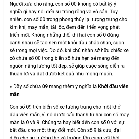
Người xưa cho rằng, con số 00 không có bất kỳ ý
nghĩa gì hay nói đến sự trống rỗng và vô sản. Tuy
nhiên, con số 00 trong phong thủy lại tượng trưng cho
kim khí, may mắn, tài lộc, đem đến triển vọng phát
triển mới. Không những thế, khi hai con số 0 đứng
cạnh nhau sẽ tạo nên một khởi đầu chắc chắn, suôn
sẻ trong mọi việc. Do đó, khi chủ nhân sở hữu chiếc xe
có chứa số 00 trong biển số hứa hẹn sẽ mang đến
nguồn năng lượng tốt đẹp, sẽ giúp cuộc sống diễn ra
thuận lợi và đạt được kết quả như mong muốn.
» Dãy số chứa
09
mang thêm ý nghĩa là
Khởi đầu viên
mãn
Con số 09 trên biển số xe tượng trưng cho một khởi
đầu viên mãn, vì nó được cấu thành từ hai con số may
mắn là 0 và 9. Chúng ta hay biết đến con số 0 với sự
bắt đầu cho một thay đổi mới. Còn số 9 là cửu, đại
diện cho sự trường thọ và trường tồn cùng với thời