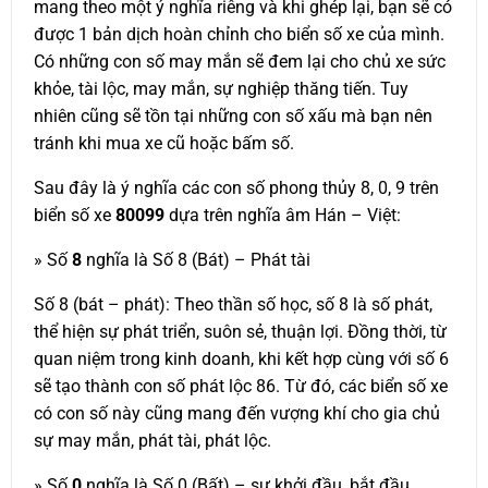
mang theo một ý nghĩa riêng và khi ghép lại, bạn sẽ có
được 1 bản dịch hoàn chỉnh cho biển số xe của mình.
Có những con số may mắn sẽ đem lại cho chủ xe sức
khỏe, tài lộc, may mắn, sự nghiệp thăng tiến. Tuy
nhiên cũng sẽ tồn tại những con số xấu mà bạn nên
tránh khi mua xe cũ hoặc bấm số.
Sau đây là ý nghĩa các con số phong thủy 8, 0, 9 trên
biển số xe
80099
dựa trên nghĩa âm Hán – Việt:
» Số
8
nghĩa là Số 8 (Bát) – Phát tài
Số 8 (bát – phát): Theo thần số học, số 8 là số phát,
thể hiện sự phát triển, suôn sẻ, thuận lợi. Đồng thời, từ
quan niệm trong kinh doanh, khi kết hợp cùng với số 6
sẽ tạo thành con số phát lộc 86. Từ đó, các biển số xe
có con số này cũng mang đến vượng khí cho gia chủ
sự may mắn, phát tài, phát lộc.
» Số
0
nghĩa là Số 0 (Bất) – sự khởi đầu, bắt đầu