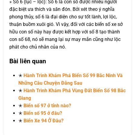
» Số 6 (lục – lộc): Số 6 là con số được nhiều người
đặc biệt ưa thích và săn đón. Bởi xét theo ý nghĩa
phong thủy, số 6 là đại diện cho sự tốt lành, lợi lộc,
thuận buồm xuôi gió. Vì vậy, đối với các biển số xe sở
hữu con số này hay được kết hợp với số 8 tạo thành
con số 68, nó sẽ mang lại sự may mắn cũng như lộc
phát cho chủ nhân của nó.
Bài liên quan
✭
Hành Trình Khám Phá Biển Số 99 Bắc Ninh Và
Những Câu Chuyện Đằng Sau
✭
Hành Trình Khám Phá Vùng Đất Biển Số 98 Bắc
Giang
✭
Biển số 97 ở tỉnh nào?
✭
Biển số 95 ở đâu?
✭
Biển Xe 94 Ở Đâu?