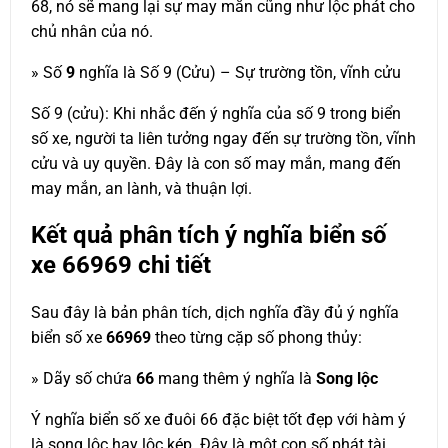
68, nó sẽ mang lại sự may mắn cũng như lộc phát cho
chủ nhân của nó.
» Số
9
nghĩa là Số 9 (Cửu) – Sự trường tồn, vĩnh cửu
Số 9 (cửu): Khi nhắc đến ý nghĩa của số 9 trong biển
số xe, người ta liên tưởng ngay đến sự trường tồn, vĩnh
cửu và uy quyền. Đây là con số may mắn, mang đến
may mắn, an lành, và thuận lợi.
Kết quả phân tích ý nghĩa biển số
xe
66969
chi tiết
Sau đây là bản phân tích, dịch nghĩa đầy đủ ý nghĩa
biển số xe
66969
theo từng cặp số phong thủy:
» Dãy số chứa
66
mang thêm ý nghĩa là
Song lộc
Ý nghĩa biển số xe đuôi 66 đặc biệt tốt đẹp với hàm ý
là song lộc hay lộc kép. Đây là một con số phát tài,