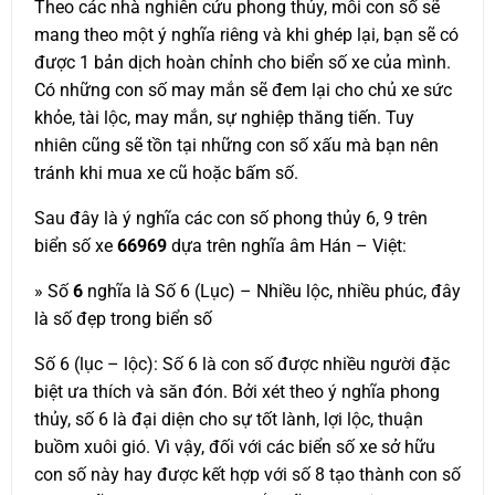
Theo các nhà nghiên cứu phong thủy, mỗi con số sẽ
mang theo một ý nghĩa riêng và khi ghép lại, bạn sẽ có
được 1 bản dịch hoàn chỉnh cho biển số xe của mình.
Có những con số may mắn sẽ đem lại cho chủ xe sức
khỏe, tài lộc, may mắn, sự nghiệp thăng tiến. Tuy
nhiên cũng sẽ tồn tại những con số xấu mà bạn nên
tránh khi mua xe cũ hoặc bấm số.
Sau đây là ý nghĩa các con số phong thủy 6, 9 trên
biển số xe
66969
dựa trên nghĩa âm Hán – Việt:
» Số
6
nghĩa là Số 6 (Lục) – Nhiều lộc, nhiều phúc, đây
là số đẹp trong biển số
Số 6 (lục – lộc): Số 6 là con số được nhiều người đặc
biệt ưa thích và săn đón. Bởi xét theo ý nghĩa phong
thủy, số 6 là đại diện cho sự tốt lành, lợi lộc, thuận
buồm xuôi gió. Vì vậy, đối với các biển số xe sở hữu
con số này hay được kết hợp với số 8 tạo thành con số