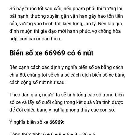
Số này trước tốt sau xấu, nếu phạm phải thì tương lai
bất hạnh, thường xuyên gặn vận hạn gây hao tổn tiền
của, vướng vào bệnh tật, kiện tụng, lao lý. Nên lập gia
đình muộn thì gia đạo mới hạnh phúc, vợ chồng hòa
hợp, con cái ngoan hiền..
Biển số xe
66969
có 6 nút
Bên cạnh cách xác định ý nghĩa biển số xe bằng cách
chia 80, chúng tôi sẽ chia sẻ cách dịch biển số xe bằng
cách cộng số nút như sau:
Theo dân gian, người ta sẽ tính tổng các số trong biển
số xe và lấy số cuối cùng trong kết quả vừa tính được
để đối chiếu bảng ý nghĩa phong thủy các con số.
Ý nghĩa biển số xe
66969
:
Công thức tính: 6 + 6 + 9 + 6 + 9 = 36 » 6