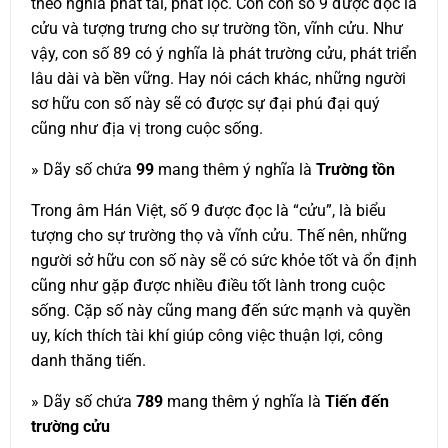
theo nghĩa phát tài, phát lộc. Còn con số 9 được đọc là
cửu và tượng trưng cho sự trường tồn, vĩnh cửu. Như
vậy, con số 89 có ý nghĩa là phát trường cửu, phát triển
lâu dài và bền vững. Hay nói cách khác, những người
sơ hữu con số này sẽ có được sự đại phú đại quý
cũng như địa vị trong cuộc sống.
» Dãy số chứa
99
mang thêm ý nghĩa là
Trường tồn
Trong âm Hán Việt, số 9 được đọc là “cửu”, là biểu
tượng cho sự trường thọ và vĩnh cửu. Thế nên, những
người sở hữu con số này sẽ có sức khỏe tốt và ổn định
cũng như gặp được nhiều điều tốt lành trong cuộc
sống. Cặp số này cũng mang đến sức mạnh và quyền
uy, kích thích tài khí giúp công việc thuận lợi, công
danh thăng tiến.
» Dãy số chứa
789
mang thêm ý nghĩa là
Tiến đến
trường cửu