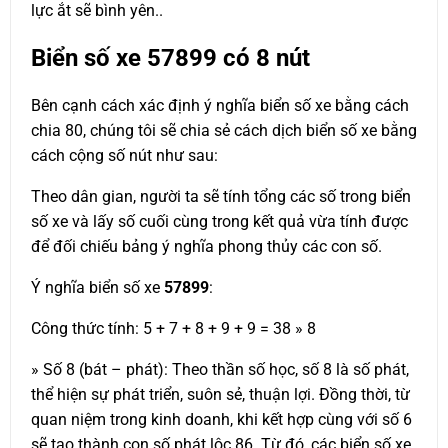
lực ắt sẽ bình yên..
Biển số xe
57899
có 8 nút
Bên cạnh cách xác định ý nghĩa biển số xe bằng cách
chia 80, chúng tôi sẽ chia sẻ cách dịch biển số xe bằng
cách cộng số nút như sau:
Theo dân gian, người ta sẽ tính tổng các số trong biển
số xe và lấy số cuối cùng trong kết quả vừa tính được
để đối chiếu bảng ý nghĩa phong thủy các con số.
Ý nghĩa biển số xe
57899
:
Công thức tính: 5 + 7 + 8 + 9 + 9 = 38 » 8
» Số 8 (bát – phát): Theo thần số học, số 8 là số phát,
thể hiện sự phát triển, suôn sẻ, thuận lợi. Đồng thời, từ
quan niệm trong kinh doanh, khi kết hợp cùng với số 6
sẽ tạo thành con số phát lộc 86. Từ đó, các biển số xe