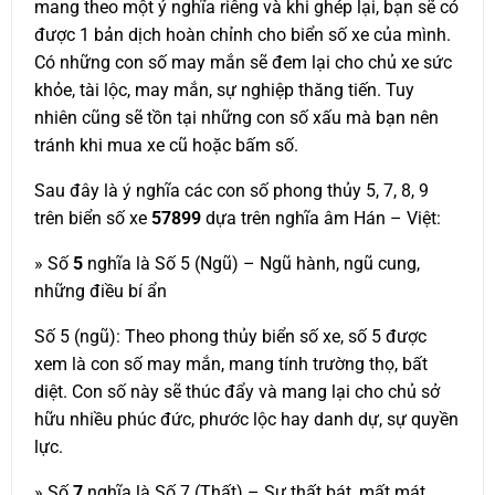
mang theo một ý nghĩa riêng và khi ghép lại, bạn sẽ có
được 1 bản dịch hoàn chỉnh cho biển số xe của mình.
Có những con số may mắn sẽ đem lại cho chủ xe sức
khỏe, tài lộc, may mắn, sự nghiệp thăng tiến. Tuy
nhiên cũng sẽ tồn tại những con số xấu mà bạn nên
tránh khi mua xe cũ hoặc bấm số.
Sau đây là ý nghĩa các con số phong thủy 5, 7, 8, 9
trên biển số xe
57899
dựa trên nghĩa âm Hán – Việt:
» Số
5
nghĩa là Số 5 (Ngũ) – Ngũ hành, ngũ cung,
những điều bí ẩn
Số 5 (ngũ): Theo phong thủy biển số xe, số 5 được
xem là con số may mắn, mang tính trường thọ, bất
diệt. Con số này sẽ thúc đẩy và mang lại cho chủ sở
hữu nhiều phúc đức, phước lộc hay danh dự, sự quyền
lực.
» Số
7
nghĩa là Số 7 (Thất) – Sự thất bát, mất mát