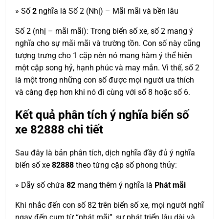
» Số
2
nghĩa là Số 2 (Nhị) – Mãi mãi và bền lâu
Số 2 (nhị – mãi mãi): Trong biển số xe, số 2 mang ý
nghĩa cho sự mãi mãi và trường tồn. Con số này cũng
tượng trưng cho 1 cặp nên nó mang hàm ý thể hiện
một cặp song hỷ, hạnh phúc và may mắn. Vì thế, số 2
là một trong những con số được mọi người ưa thích
và càng đẹp hơn khi nó đi cùng với số 8 hoặc số 6.
Kết quả phân tích ý nghĩa biển số
xe
82888
chi tiết
Sau đây là bản phân tích, dịch nghĩa đầy đủ ý nghĩa
biển số xe
82888
theo từng cặp số phong thủy:
» Dãy số chứa
82
mang thêm ý nghĩa là
Phát mãi
Khi nhắc đến con số 82 trên biển số xe, mọi người nghĩ
ngay đến cụm từ “phát mãi”, sự phát triển lâu dài và