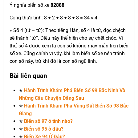
Ý nghĩa biển số xe
82888
:
Công thức tính: 8 + 2 + 8 + 8 + 8 = 34 » 4
» Số 4 (tứ – tử): Theo tiếng Hán, số 4 là tứ, đọc chệch
sẽ thành “tử”. Điều này thể hiện cho sự chết chóc. Vì
thế, số 4 được xem là con số không may mắn trên biển
số xe. Cũng chính vì vậy, khi làm biển số xe nên tránh
con số này, trừ khi đó là con số ngũ linh.
Bài liên quan
✭
Hành Trình Khám Phá Biển Số 99 Bắc Ninh Và
Những Câu Chuyện Đằng Sau
✭
Hành Trình Khám Phá Vùng Đất Biển Số 98 Bắc
Giang
✭
Biển số 97 ở tỉnh nào?
✭
Biển số 95 ở đâu?
✭
Biển Xe 94 Ở Đâu?