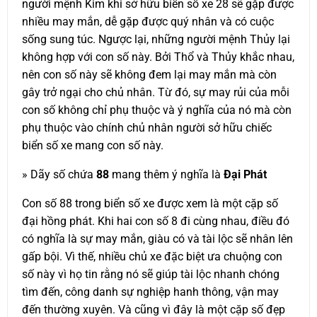
người mệnh Kim khi sở hữu biển số xe 28 sẽ gặp được
nhiều may mắn, dễ gặp được quý nhân và có cuộc
sống sung túc. Ngược lại, những người mệnh Thủy lại
không hợp với con số này. Bởi Thổ và Thủy khắc nhau,
nên con số này sẽ không đem lại may mắn mà còn
gây trở ngại cho chủ nhân. Từ đó, sự may rủi của mỗi
con số không chỉ phụ thuộc và ý nghĩa của nó mà còn
phụ thuộc vào chính chủ nhân người sở hữu chiếc
biển số xe mang con số này.
» Dãy số chứa
88
mang thêm ý nghĩa là
Đại Phát
Con số 88 trong biển số xe được xem là một cặp số
đại hồng phát. Khi hai con số 8 đi cùng nhau, điều đó
có nghĩa là sự may mắn, giàu có và tài lộc sẽ nhân lên
gấp bội. Vì thế, nhiều chủ xe đặc biệt ưa chuộng con
số này vì họ tin rằng nó sẽ giúp tài lộc nhanh chóng
tìm đến, công danh sự nghiệp hanh thông, vận may
đến thường xuyên. Và cũng vì đây là một cặp số đẹp