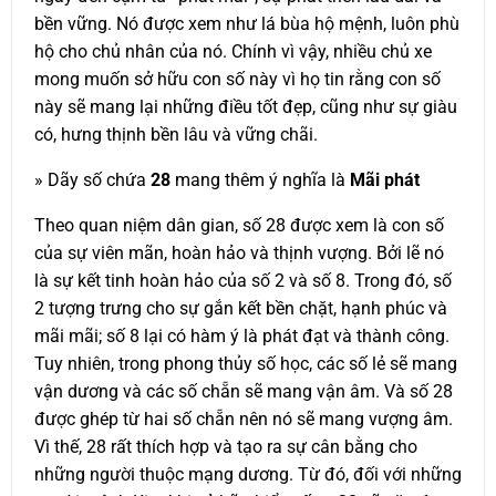
bền vững. Nó được xem như lá bùa hộ mệnh, luôn phù
hộ cho chủ nhân của nó. Chính vì vậy, nhiều chủ xe
mong muốn sở hữu con số này vì họ tin rằng con số
này sẽ mang lại những điều tốt đẹp, cũng như sự giàu
có, hưng thịnh bền lâu và vững chãi.
» Dãy số chứa
28
mang thêm ý nghĩa là
Mãi phát
Theo quan niệm dân gian, số 28 được xem là con số
của sự viên mãn, hoàn hảo và thịnh vượng. Bởi lẽ nó
là sự kết tinh hoàn hảo của số 2 và số 8. Trong đó, số
2 tượng trưng cho sự gắn kết bền chặt, hạnh phúc và
mãi mãi; số 8 lại có hàm ý là phát đạt và thành công.
Tuy nhiên, trong phong thủy số học, các số lẻ sẽ mang
vận dương và các số chẵn sẽ mang vận âm. Và số 28
được ghép từ hai số chẵn nên nó sẽ mang vượng âm.
Vì thế, 28 rất thích hợp và tạo ra sự cân bằng cho
những người thuộc mạng dương. Từ đó, đối với những