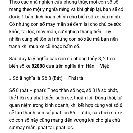
Theo các nhà nghiên cứu phong thủy, mỗi con số sẽ
mang theo một ý nghĩa riêng và khi ghép lại, bạn sẽ có
được 1 bản dịch hoàn chỉnh cho biển số xe của mình.
Có những con số may mắn sẽ đem lại cho chủ xe sức
khỏe, tài lộc, may mắn, sự nghiệp thăng tiến. Tuy
nhiên cũng sẽ tồn tại những con số xấu mà bạn nên
tránh khi mua xe cũ hoặc bấm số.
Sau đây là ý nghĩa các con số phong thủy 8, 2 trên
biển số xe
82888
dựa trên nghĩa âm Hán – Việt:
» Số
8
nghĩa là Số 8 (Bát) – Phát tài
Số 8 (bát – phát): Theo thần số học, số 8 là số phát,
thể hiện sự phát triển, suôn sẻ, thuận lợi. Đồng thời, từ
quan niệm trong kinh doanh, khi kết hợp cùng với số 6
sẽ tạo thành con số phát lộc 86. Từ đó, các biển số xe
có con số này cũng mang đến vượng khí cho gia chủ
sự may mắn, phát tài, phát lộc.