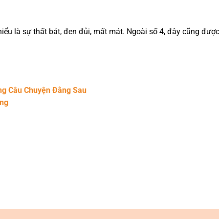
c hiểu là sự thất bát, đen đủi, mất mát. Ngoài số 4, đây cũng 
ững Câu Chuyện Đằng Sau
ang