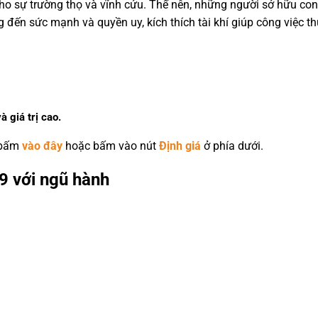
 cho sự trường thọ và vĩnh cửu. Thế nên, những người sở hữu co
đến sức mạnh và quyền uy, kích thích tài khí giúp công việc th
à giá trị cao.
 bấm
vào đây
hoặc bấm vào nút
Định giá
ở phía dưới.
9 với ngũ hành