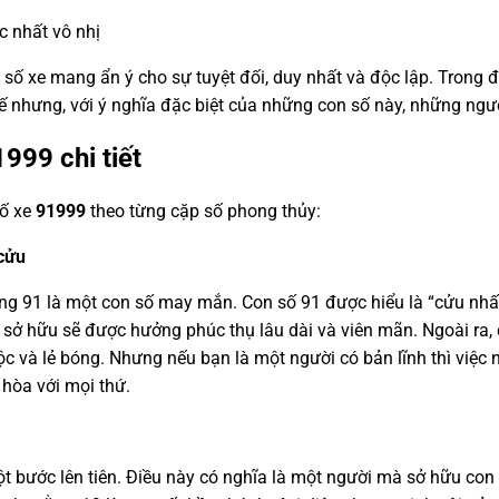
c nhất vô nhị
n số xe mang ẩn ý cho sự tuyệt đối, duy nhất và độc lập. Trong
hế nhưng, với ý nghĩa đặc biệt của những con số này, những ngư
1999
chi tiết
số xe
91999
theo từng cặp số phong thủy:
 cửu
ằng 91 là một con số may mắn. Con số 91 được hiểu là “cửu nhấ
ủ sở hữu sẽ được hưởng phúc thụ lâu dài và viên mãn. Ngoài ra,
 và lẻ bóng. Nhưng nếu bạn là một người có bản lĩnh thì việc n
 hòa với mọi thứ.
t bước lên tiên. Điều này có nghĩa là một người mà sở hữu con 