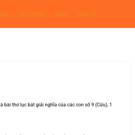
GIỚI THIỆU
LIÊN HỆ
 MÁY
BLOG
ài thơ lục bát giải nghĩa của các con số 9 (Cửu), 1