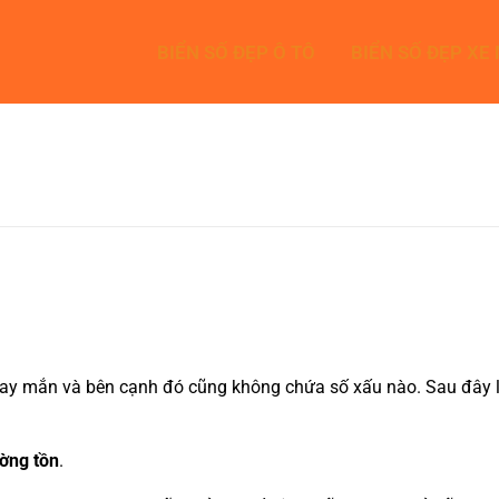
BIỂN SỐ ĐẸP Ô TÔ
BIỂN SỐ ĐẸP XE
ay mắn và bên cạnh đó cũng không chứa số xấu nào. Sau đây là b
ờng tồn
.