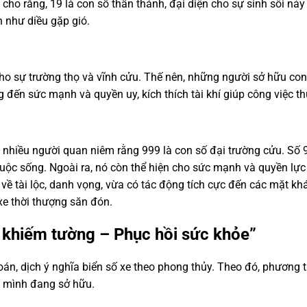
 cho rằng, 19 là con số thần thánh, đại diện cho sự sinh sôi nả
n như diều gặp gió.
 cho sự trường thọ và vĩnh cửu. Thế nên, những người sở hữu co
đến sức mạnh và quyền uy, kích thích tài khí giúp công việc th
 nhiều người quan niêm rằng 999 là con số đại trường cửu. Số 9
c sống. Ngoài ra, nó còn thể hiện cho sức mạnh và quyền lực tố
về tài lộc, danh vọng, vừa có tác động tích cực đến các mặt k
xe thời thượng săn đón.
i khiếm tường – Phục hồi sức khỏe”
n, dịch ý nghĩa biển số xe theo phong thủy. Theo đó, phương t
à mình đang sở hữu.