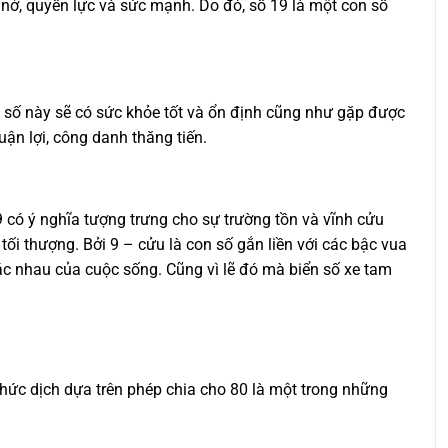
y nở, quyền lực và sức mạnh. Do đó, số 19 là một con số
n số này sẽ có sức khỏe tốt và ổn định cũng như gặp được
uận lợi, công danh thăng tiến.
 có ý nghĩa tượng trưng cho sự trường tồn và vĩnh cửu
i thượng. Bởi 9 – cửu là con số gắn liền với các bậc vua
hác nhau của cuộc sống. Cũng vì lẽ đó mà biển số xe tam
hức dịch dựa trên phép chia cho 80 là một trong những