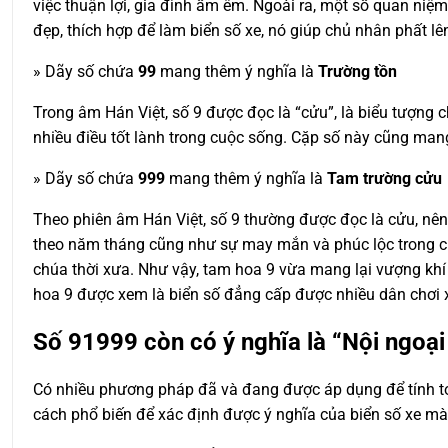
việc thuận lợi, gia đình ấm êm. Ngoài ra, một số quan niệm
đẹp, thích hợp để làm biển số xe, nó giúp chủ nhân phất lê
» Dãy số chứa
99
mang thêm ý nghĩa là
Trường tồn
Trong âm Hán Việt, số 9 được đọc là “cửu”, là biểu tượng
nhiều điều tốt lành trong cuộc sống. Cặp số này cũng mang 
» Dãy số chứa
999
mang thêm ý nghĩa là
Tam trường cửu
Theo phiên âm Hán Việt, số 9 thường được đọc là cửu, nên
theo năm tháng cũng như sự may mắn và phúc lộc trong cuộ
chúa thời xưa. Như vậy, tam hoa 9 vừa mang lại vượng khí 
hoa 9 được xem là biển số đẳng cấp được nhiều dân chơi 
Số
91999
còn có ý nghĩa là “Nội ngoạ
Có nhiều phương pháp đã và đang được áp dụng để tính toá
cách phổ biến để xác định được ý nghĩa của biển số xe m