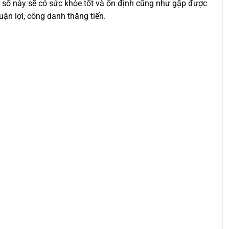
n số này sẽ có sức khỏe tốt và ổn định cũng như gặp được
uận lợi, công danh thăng tiến.