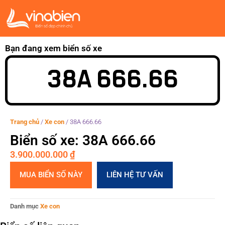
Bạn đang xem biển số xe
38A 666.66
Trang chủ
/
Xe con
/
38A 666.66
Biển số xe: 38A 666.66
3.900.000.000
₫
MUA BIỂN SỐ NÀY
LIÊN HỆ TƯ VẤN
Danh mục
Xe con