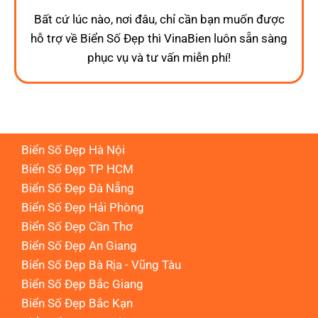
Bất cứ lúc nào, nơi đâu, chỉ cần bạn muốn được
hỗ trợ về Biển Số Đẹp thì VinaBien luôn sẵn sàng
phục vụ và tư vấn miễn phí!
Biển Số Đẹp Hà Nội
Biển Số Đẹp TP HCM
Biển Số Đẹp Đà Nẵng
Biển Số Đẹp Hải Phòng
Biển Số Đẹp Cần Thơ
Biển Số Đẹp An Giang
Biển Số Đẹp Bà Rịa - Vũng Tàu
Biển Số Đẹp Bắc Giang
Biển Số Đẹp Bắc Kạn