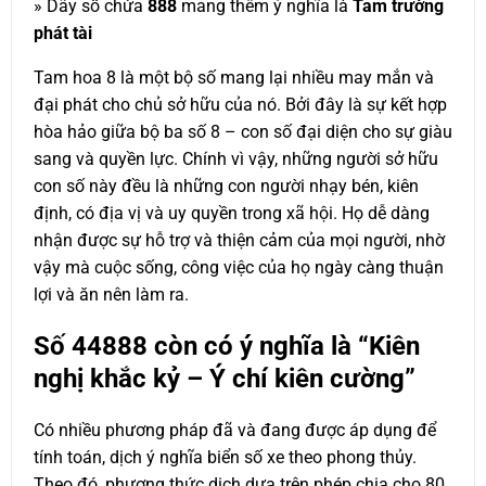
» Dãy số chứa
888
mang thêm ý nghĩa là
Tam trường
phát tài
Tam hoa 8 là một bộ số mang lại nhiều may mắn và
đại phát cho chủ sở hữu của nó. Bởi đây là sự kết hợp
hòa hảo giữa bộ ba số 8 – con số đại diện cho sự giàu
sang và quyền lực. Chính vì vậy, những người sở hữu
con số này đều là những con người nhạy bén, kiên
định, có địa vị và uy quyền trong xã hội. Họ dễ dàng
nhận được sự hỗ trợ và thiện cảm của mọi người, nhờ
vậy mà cuộc sống, công việc của họ ngày càng thuận
lợi và ăn nên làm ra.
Số
44888
còn có ý nghĩa là “Kiên
nghị khắc kỷ – Ý chí kiên cường”
Có nhiều phương pháp đã và đang được áp dụng để
tính toán, dịch ý nghĩa biển số xe theo phong thủy.
Theo đó, phương thức dịch dựa trên phép chia cho 80