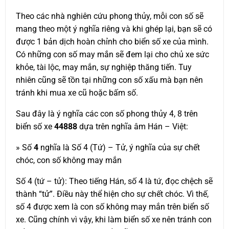
Theo các nhà nghiên cứu phong thủy, mỗi con số sẽ
mang theo một ý nghĩa riêng và khi ghép lại, bạn sẽ có
được 1 bản dịch hoàn chỉnh cho biển số xe của mình.
Có những con số may mắn sẽ đem lại cho chủ xe sức
khỏe, tài lộc, may mắn, sự nghiệp thăng tiến. Tuy
nhiên cũng sẽ tồn tại những con số xấu mà bạn nên
tránh khi mua xe cũ hoặc bấm số.
Sau đây là ý nghĩa các con số phong thủy 4, 8 trên
biển số xe
44888
dựa trên nghĩa âm Hán – Việt:
» Số
4
nghĩa là Số 4 (Tứ) – Tử, ý nghĩa của sự chết
chóc, con số không may mắn
Số 4 (tứ – tử): Theo tiếng Hán, số 4 là tứ, đọc chệch sẽ
thành “tử”. Điều này thể hiện cho sự chết chóc. Vì thế,
số 4 được xem là con số không may mắn trên biển số
xe. Cũng chính vì vậy, khi làm biển số xe nên tránh con