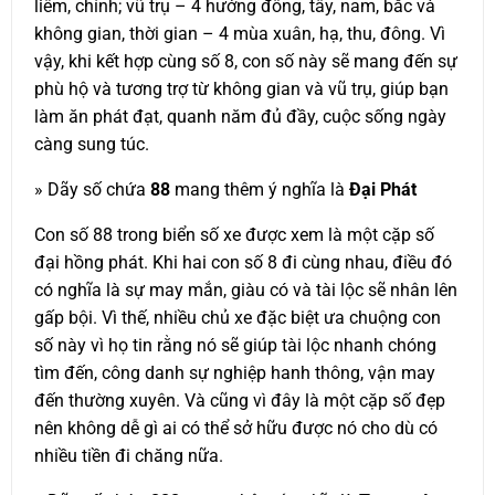
liêm, chính; vũ trụ – 4 hướng đông, tây, nam, bắc và
không gian, thời gian – 4 mùa xuân, hạ, thu, đông. Vì
vậy, khi kết hợp cùng số 8, con số này sẽ mang đến sự
phù hộ và tương trợ từ không gian và vũ trụ, giúp bạn
làm ăn phát đạt, quanh năm đủ đầy, cuộc sống ngày
càng sung túc.
» Dãy số chứa
88
mang thêm ý nghĩa là
Đại Phát
Con số 88 trong biển số xe được xem là một cặp số
đại hồng phát. Khi hai con số 8 đi cùng nhau, điều đó
có nghĩa là sự may mắn, giàu có và tài lộc sẽ nhân lên
gấp bội. Vì thế, nhiều chủ xe đặc biệt ưa chuộng con
số này vì họ tin rằng nó sẽ giúp tài lộc nhanh chóng
tìm đến, công danh sự nghiệp hanh thông, vận may
đến thường xuyên. Và cũng vì đây là một cặp số đẹp
nên không dễ gì ai có thể sở hữu được nó cho dù có
nhiều tiền đi chăng nữa.