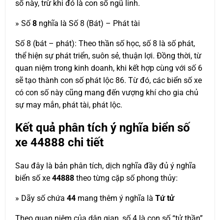
số này, trừ khi đó là con số ngũ linh.
» Số
8
nghĩa là Số 8 (Bát) – Phát tài
Số 8 (bát – phát): Theo thần số học, số 8 là số phát,
thể hiện sự phát triển, suôn sẻ, thuận lợi. Đồng thời, từ
quan niệm trong kinh doanh, khi kết hợp cùng với số 6
sẽ tạo thành con số phát lộc 86. Từ đó, các biển số xe
có con số này cũng mang đến vượng khí cho gia chủ
sự may mắn, phát tài, phát lộc.
Kết quả phân tích ý nghĩa biển số
xe
44888
chi tiết
Sau đây là bản phân tích, dịch nghĩa đầy đủ ý nghĩa
biển số xe
44888
theo từng cặp số phong thủy:
» Dãy số chứa
44
mang thêm ý nghĩa là
Tứ tử
Theo quan niệm của dân gian, số 4 là con số “tử thần”,