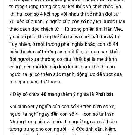
thường tượng trưng cho sự kết thúc và chết chóc. Và
khi hai con số 4 kết hợp với nhau thì sẽ nhân đôi sự
xui xẻo của bạn. Ý nghĩa của con số này khi được luận
theo cách đọc chệch tứ – tử trong phiên âm Hán Viết,
ý chỉ bố phía không thể tồn tại và chết bất đắc kỷ tử.
Tuy nhiên, ở một trường phái nghĩa khác, con số 44
biểu thị cho sự trường sinh bất lão, tai qua nạn khỏi.
Bởi người xưa thường có câu “thất bại là mẹ thành
công”, nên mỗi khi gặp khó khăn, gian khổ thì con
người ta lại có thêm sức mạnh, dộng lực để vượt qua
mọi gian nan, thử thách.
» Dãy số chứa
48
mang thêm ý nghĩa là
Phất bát
Khi bình xét ý nghĩa của con số 48 trên biển số xe,
người ta nghĩ ngay đến con số 4 – con số tử thần.
Nhưng trong nền văn hóa tín ngưỡng, con số 4 còn
tượng trưng cho con người – 4 đức tính cần, kiệm,