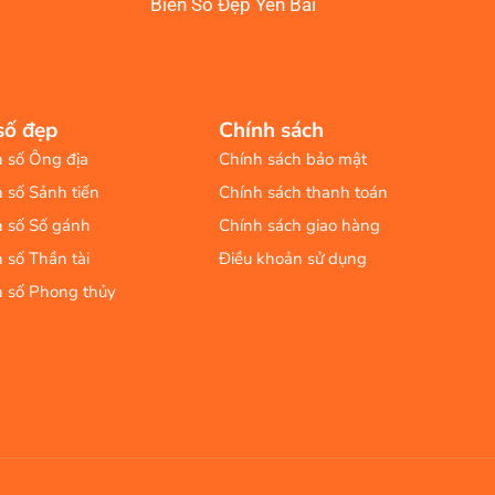
Biển Số Đẹp Yên Bái
số đẹp
Chính sách
n số Ông địa
Chính sách bảo mật
n số Sảnh tiến
Chính sách thanh toán
n số Số gánh
Chính sách giao hàng
n số Thần tài
Điều khoản sử dụng
n số Phong thủy