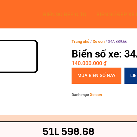
BIỂN SỐ ĐẸP Ô TÔ
BIỂN SỐ ĐẸP XE
Trang chủ
/
Xe con
/
34A 889.66
Biển số xe: 3
140.000.000
₫
MUA BIỂN SỐ NÀY
LI
Danh mục
Xe con
51L 598.68