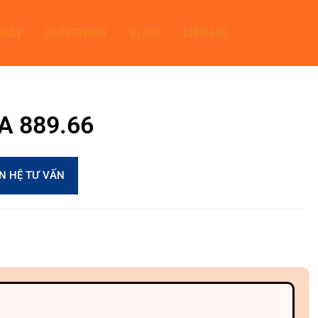
GIỚI THIỆU
LIÊN HỆ
 MÁY
BLOG
4A 889.66
ÊN HỆ TƯ VẤN