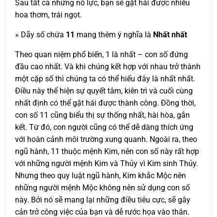
Sau tất cả những nỗ lực, bạn sẽ gặt hái được nhiều
hoa thơm, trái ngọt.
» Dãy số chứa
11
mang thêm ý nghĩa là
Nhất nhất
Theo quan niệm phổ biến, 1 là nhất – con số đứng
đầu cao nhất. Và khi chúng kết hợp với nhau trở thành
một cặp số thì chúng ta có thể hiểu đây là nhất nhất.
Điều này thể hiện sự quyết tâm, kiên trì và cuối cùng
nhất định có thể gặt hái được thành công. Đồng thời,
con số 11 cũng biểu thị sự thống nhất, hài hòa, gắn
kết. Từ đó, con người cũng có thể dễ dàng thích ứng
với hoàn cảnh môi trường xung quanh. Ngoài ra, theo
ngũ hành, 11 thuộc mệnh Kim, nên con số này rất hợp
với những người mệnh Kim và Thủy vì Kim sinh Thủy.
Nhưng theo quy luật ngũ hành, Kim khắc Mộc nên
những người mệnh Mộc không nên sử dụng con số
này. Bởi nó sẽ mang lại những điều tiêu cực, sẽ gây
cản trở công việc của bạn và dễ rước họa vào thân.