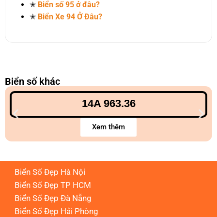
✭
Biển số 95 ở đâu?
✭
Biển Xe 94 Ở Đâu?
Biển số khác
14A 963.36
Xem thêm
Biển Số Đẹp Hà Nội
Biển Số Đẹp TP HCM
Biển Số Đẹp Đà Nẵng
Biển Số Đẹp Hải Phòng