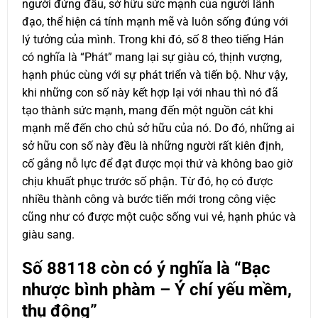
người đứng đầu, sở hữu sức mạnh của người lãnh
đạo, thể hiện cá tính mạnh mẽ và luôn sống đúng với
lý tưởng của mình. Trong khi đó, số 8 theo tiếng Hán
có nghĩa là “Phát” mang lại sự giàu có, thịnh vượng,
hạnh phúc cùng với sự phát triển và tiến bộ. Như vậy,
khi những con số này kết hợp lại với nhau thì nó đã
tạo thành sức mạnh, mang đến một nguồn cát khi
mạnh mẽ đến cho chủ sở hữu của nó. Do đó, những ai
sở hữu con số này đều là những người rất kiên định,
cố gắng nỗ lực để đạt được mọi thứ và không bao giờ
chịu khuất phục trước số phận. Từ đó, họ có được
nhiều thành công và bước tiến mới trong công việc
cũng như có được một cuộc sống vui vẻ, hạnh phúc và
giàu sang.
Số
88118
còn có ý nghĩa là “Bạc
nhược bình phàm – Ý chí yếu mềm,
thụ động”