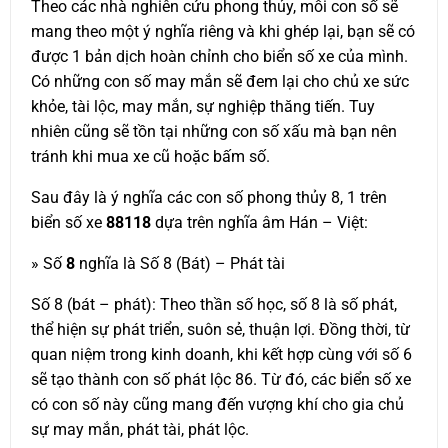
Theo các nhà nghiên cứu phong thủy, mỗi con số sẽ
mang theo một ý nghĩa riêng và khi ghép lại, bạn sẽ có
được 1 bản dịch hoàn chỉnh cho biển số xe của mình.
Có những con số may mắn sẽ đem lại cho chủ xe sức
khỏe, tài lộc, may mắn, sự nghiệp thăng tiến. Tuy
nhiên cũng sẽ tồn tại những con số xấu mà bạn nên
tránh khi mua xe cũ hoặc bấm số.
Sau đây là ý nghĩa các con số phong thủy 8, 1 trên
biển số xe
88118
dựa trên nghĩa âm Hán – Việt:
» Số
8
nghĩa là Số 8 (Bát) – Phát tài
Số 8 (bát – phát): Theo thần số học, số 8 là số phát,
thể hiện sự phát triển, suôn sẻ, thuận lợi. Đồng thời, từ
quan niệm trong kinh doanh, khi kết hợp cùng với số 6
sẽ tạo thành con số phát lộc 86. Từ đó, các biển số xe
có con số này cũng mang đến vượng khí cho gia chủ
sự may mắn, phát tài, phát lộc.