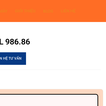
GIỚI THIỆU
LIÊN HỆ
 MÁY
BLOG
0L 986.86
ÊN HỆ TƯ VẤN