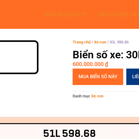
BIỂN SỐ ĐẸP Ô TÔ
BIỂN SỐ ĐẸP XE
Trang chủ
/
Xe con
/
30L 986.86
Biển số xe: 3
600.000.000
₫
MUA BIỂN SỐ NÀY
LI
Danh mục
Xe con
51L 598.68