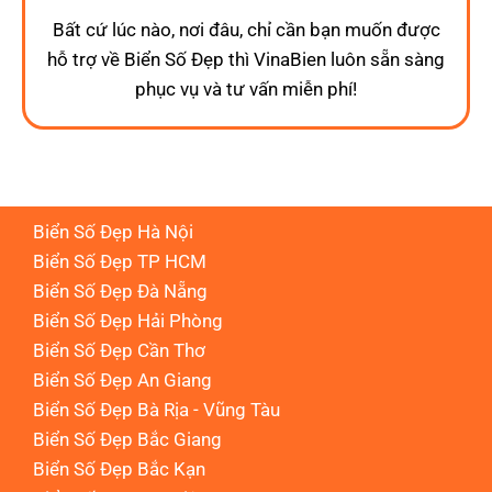
Bất cứ lúc nào, nơi đâu, chỉ cần bạn muốn được
hỗ trợ về Biển Số Đẹp thì VinaBien luôn sẵn sàng
phục vụ và tư vấn miễn phí!
Biển Số Đẹp Hà Nội
Biển Số Đẹp TP HCM
Biển Số Đẹp Đà Nẵng
Biển Số Đẹp Hải Phòng
Biển Số Đẹp Cần Thơ
Biển Số Đẹp An Giang
Biển Số Đẹp Bà Rịa - Vũng Tàu
Biển Số Đẹp Bắc Giang
Biển Số Đẹp Bắc Kạn