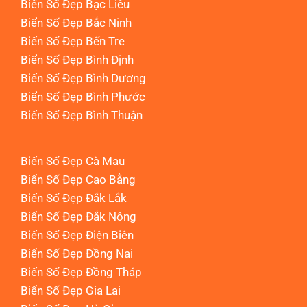
Biển Số Đẹp Bạc Liêu
Biển Số Đẹp Bắc Ninh
Biển Số Đẹp Bến Tre
Biển Số Đẹp Bình Định
Biển Số Đẹp Bình Dương
Biển Số Đẹp Bình Phước
Biển Số Đẹp Bình Thuận
Biển Số Đẹp Cà Mau
Biển Số Đẹp Cao Bằng
Biển Số Đẹp Đắk Lắk
Biển Số Đẹp Đắk Nông
Biển Số Đẹp Điện Biên
Biển Số Đẹp Đồng Nai
Biển Số Đẹp Đồng Tháp
Biển Số Đẹp Gia Lai