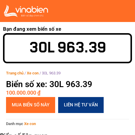
Bạn đang xem biển số xe
30L 963.39
Trang chủ
/
Xe con
/
30L 963.39
Biển số xe: 30L 963.39
100.000.000
₫
MUA BIỂN SỐ NÀY
LIÊN HỆ TƯ VẤN
Danh mục
Xe con