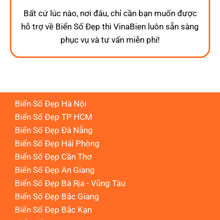
Bất cứ lúc nào, nơi đâu, chỉ cần bạn muốn được
hỗ trợ về Biển Số Đẹp thì VinaBien luôn sẵn sàng
phục vụ và tư vấn miễn phí!
Biển Số Đẹp Hà Nội
Biển Số Đẹp TP HCM
Biển Số Đẹp Đà Nẵng
Biển Số Đẹp Hải Phòng
Biển Số Đẹp Cần Thơ
Biển Số Đẹp An Giang
Biển Số Đẹp Bà Rịa - Vũng Tàu
Biển Số Đẹp Bắc Giang
Biển Số Đẹp Bắc Kạn