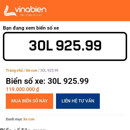
Bạn đang xem biển số xe
30L 925.99
Trang chủ
/
Xe con
/
30L 925.99
Biển số xe: 30L 925.99
119.000.000
₫
MUA BIỂN SỐ NÀY
LIÊN HỆ TƯ VẤN
Danh mục
Xe con