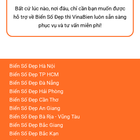
Bất cứ lúc nào, nơi đâu, chỉ cần bạn muốn được
hỗ trợ về Biển Số Đẹp thì VinaBien luôn sẵn sàng
phục vụ và tư vấn miễn phí!
Biển Số Đẹp Hà Nội
Biển Số Đẹp TP HCM
Biển Số Đẹp Đà Nẵng
Biển Số Đẹp Hải Phòng
Biển Số Đẹp Cần Thơ
Biển Số Đẹp An Giang
Biển Số Đẹp Bà Rịa - Vũng Tàu
Biển Số Đẹp Bắc Giang
Biển Số Đẹp Bắc Kạn