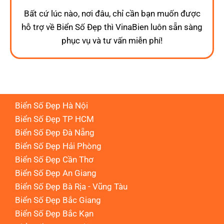
Bất cứ lúc nào, nơi đâu, chỉ cần bạn muốn được
hỗ trợ về Biển Số Đẹp thì VinaBien luôn sẵn sàng
phục vụ và tư vấn miễn phí!
Biển Số Đẹp Hà Nội
Biển Số Đẹp TP HCM
Biển Số Đẹp Đà Nẵng
Biển Số Đẹp Hải Phòng
Biển Số Đẹp Cần Thơ
Biển Số Đẹp An Giang
Biển Số Đẹp Bà Rịa - Vũng Tàu
Biển Số Đẹp Bắc Giang
Biển Số Đẹp Bắc Kạn