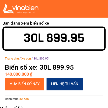
Bạn đang xem biển số xe
30L 899.95
Trang chủ
/
Xe con
/
30L 899.95
Biển số xe: 30L 899.95
140.000.000
₫
MUA BIỂN SỐ NÀY
LIÊN HỆ TƯ VẤN
Danh mục
Xe con