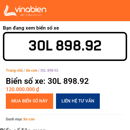
Bạn đang xem biển số xe
30L 898.92
Trang chủ
/
Xe con
/
30L 898.92
Biển số xe: 30L 898.92
120.000.000
₫
MUA BIỂN SỐ NÀY
LIÊN HỆ TƯ VẤN
Danh mục
Xe con