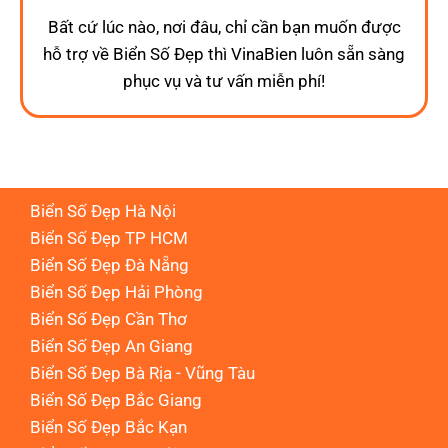
Bất cứ lúc nào, nơi đâu, chỉ cần bạn muốn được
hỗ trợ về Biển Số Đẹp thì VinaBien luôn sẵn sàng
phục vụ và tư vấn miễn phí!
Biển Số Đẹp Hà Nội
Biển Số Đẹp TP HCM
Biển Số Đẹp Đà Nẵng
Biển Số Đẹp Hải Phòng
Biển Số Đẹp Cần Thơ
Biển Số Đẹp An Giang
Biển Số Đẹp Bà Rịa - Vũng Tàu
Biển Số Đẹp Bắc Giang
Biển Số Đẹp Bắc Kạn