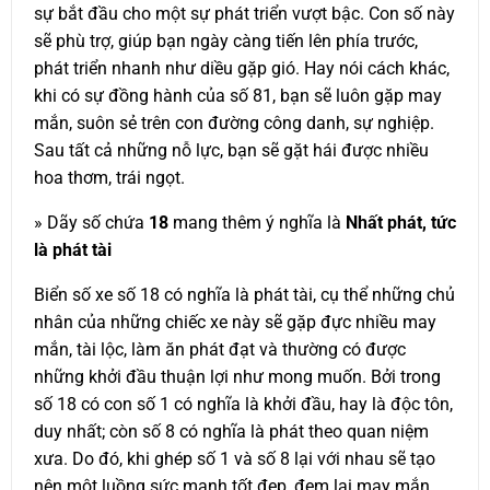
sự bắt đầu cho một sự phát triển vượt bậc. Con số này
sẽ phù trợ, giúp bạn ngày càng tiến lên phía trước,
phát triển nhanh như diều gặp gió. Hay nói cách khác,
khi có sự đồng hành của số 81, bạn sẽ luôn gặp may
mắn, suôn sẻ trên con đường công danh, sự nghiệp.
Sau tất cả những nỗ lực, bạn sẽ gặt hái được nhiều
hoa thơm, trái ngọt.
» Dãy số chứa
18
mang thêm ý nghĩa là
Nhất phát, tức
là phát tài
Biển số xe số 18 có nghĩa là phát tài, cụ thể những chủ
nhân của những chiếc xe này sẽ gặp đực nhiều may
mắn, tài lộc, làm ăn phát đạt và thường có được
những khởi đầu thuận lợi như mong muốn. Bởi trong
số 18 có con số 1 có nghĩa là khởi đầu, hay là độc tôn,
duy nhất; còn số 8 có nghĩa là phát theo quan niệm
xưa. Do đó, khi ghép số 1 và số 8 lại với nhau sẽ tạo
nên một luồng sức mạnh tốt đẹp, đem lại may mắn