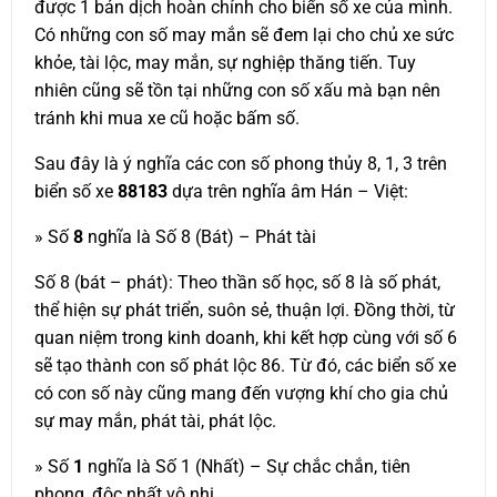
được 1 bản dịch hoàn chỉnh cho biển số xe của mình.
Có những con số may mắn sẽ đem lại cho chủ xe sức
khỏe, tài lộc, may mắn, sự nghiệp thăng tiến. Tuy
nhiên cũng sẽ tồn tại những con số xấu mà bạn nên
tránh khi mua xe cũ hoặc bấm số.
Sau đây là ý nghĩa các con số phong thủy 8, 1, 3 trên
biển số xe
88183
dựa trên nghĩa âm Hán – Việt:
» Số
8
nghĩa là Số 8 (Bát) – Phát tài
Số 8 (bát – phát): Theo thần số học, số 8 là số phát,
thể hiện sự phát triển, suôn sẻ, thuận lợi. Đồng thời, từ
quan niệm trong kinh doanh, khi kết hợp cùng với số 6
sẽ tạo thành con số phát lộc 86. Từ đó, các biển số xe
có con số này cũng mang đến vượng khí cho gia chủ
sự may mắn, phát tài, phát lộc.
» Số
1
nghĩa là Số 1 (Nhất) – Sự chắc chắn, tiên
phong, độc nhất vô nhị