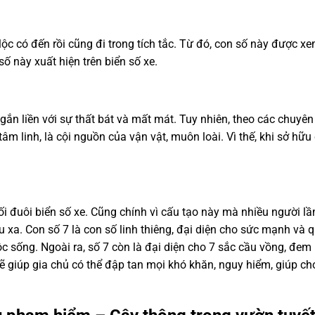
ụi, lộc có đến rồi cũng đi trong tích tắc. Từ đó, con số này đượ
ố này xuất hiện trên biển số xe.
ắn liền với sự thất bát và mất mát. Tuy nhiên, theo các chuyên 
âm linh, là cội nguồn của vận vật, muôn loài. Vì thế, khi sở h
i đuôi biển số xe. Cũng chính vì cấu tạo này mà nhiều người 
âu xa. Con số 7 là con số linh thiêng, đại diện cho sức mạnh và
sống. Ngoài ra, số 7 còn là đại diện cho 7 sắc cầu vồng, đem l
iúp gia chủ có thể đập tan mọi khó khăn, nguy hiểm, giúp cho 