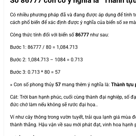
Số
86777
còn có ý nghĩa là “Thành tự
Có nhiều phương pháp đã và đang được áp dụng để tính toá
cách phổ biến để xác định được ý nghĩa của biển số xe m
Công thức tính đối với biển số
86777
như sau:
Bước 1: 86777 / 80 = 1,084.713
Bước 2: 1,084.713 – 1084 = 0.713
Bước 3: 0.713 * 80 = 57
» Con số phong thủy
57
mang thêm ý nghĩa là:
Thành tựu 
Cát: Trời ban hạnh phúc, cuối cùng thành đại nghiệp, số 
đức chớ làm nếu không sẽ rước đại họa..
Ví như cây thông trong vườn tuyết, trải qua lạnh giá mùa 
thành thắng. Hậu vận về sau mới phát đạt, vinh hoa hạnh 