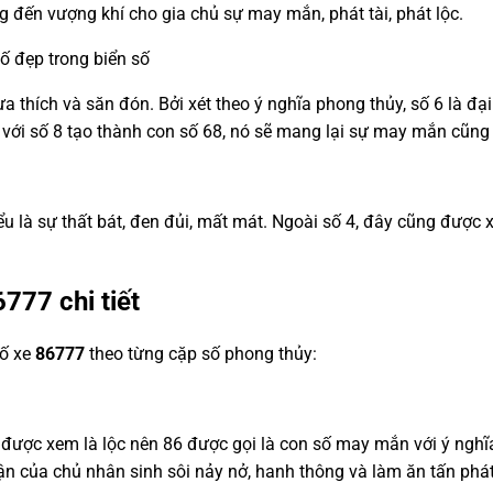
g đến vượng khí cho gia chủ sự may mắn, phát tài, phát lộc.
số đẹp trong biển số
a thích và săn đón. Bởi xét theo ý nghĩa phong thủy, số 6 là đại 
p với số 8 tạo thành con số 68, nó sẽ mang lại sự may mắn cũng
 hiểu là sự thất bát, đen đủi, mất mát. Ngoài số 4, đây cũng đư
6777
chi tiết
số xe
86777
theo từng cặp số phong thủy:
 được xem là lộc nên 86 được gọi là con số may mắn với ý nghĩa 
vận của chủ nhân sinh sôi nảy nở, hanh thông và làm ăn tấn phát