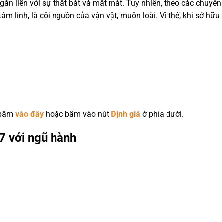
ắn liền với sự thất bát và mất mát. Tuy nhiên, theo các chuyên 
âm linh, là cội nguồn của vận vật, muôn loài. Vì thế, khi sở h
 bấm
vào đây
hoặc bấm vào nút
Định giá
ở phía dưới.
7 với ngũ hành