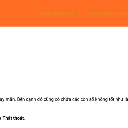
BIỂN SỐ ĐẸP Ô TÔ
BIỂN SỐ ĐẸP XE
y mắn. Bên cạnh đó cũng có chứa các con số không tốt như là 7
là
Thất thoát
.