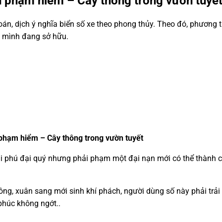
u phạm hiểm – Cây thông trong vườn tuyết
n, dịch ý nghĩa biển số xe theo phong thủy. Theo đó, phương t
à mình đang sở hữu.
phạm hiểm – Cây thông trong vườn tuyết
đại phú đại quý nhưng phải phạm một đại nạn mới có thể thành 
đông, xuân sang mới sinh khí phách, người dùng số này phải trả
phúc không ngớt..