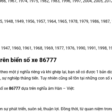
66, 1967, 1974, 1975, 1982, 1983, 1996, 1997, 2004, 2005, 201
1948, 1949, 1956, 1957, 1964, 1965, 1978, 1979, 1986, 1987, 1
1947, 1960, 1961, 1968, 1969, 1977, 1976, 1990, 1991, 1998, 1
trên biển số xe
86777
heo một ý nghĩa riêng và khi ghép lại, bạn sẽ có được 1 bản d
, sự nghiệp thăng tiến. Tuy nhiên cũng sẽ tồn tại những con s
 số xe
86777
dựa trên nghĩa âm Hán – Việt:
ện sự phát triển, suôn sẻ, thuận lợi. Đồng thời, từ quan niệm tro