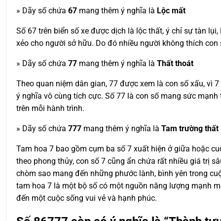
» Dãy số chứa
67
mang thêm ý nghĩa là
Lộc mất
Số 67 trên biển số xe được dịch là lộc thất, ý chỉ sự tàn l
xẻo cho người sở hữu. Do đó nhiều người không thích con s
» Dãy số chứa
77
mang thêm ý nghĩa là
Thất thoát
Theo quan niệm dân gian, 77 được xem là con số xấu, vì 7 g
ý nghĩa vô cùng tích cực. Số 77 là con số mang sức mạnh t
trên mỗi hành trình.
» Dãy số chứa
777
mang thêm ý nghĩa là
Tam trường thất
Tam hoa 7 bao gồm cụm ba số 7 xuất hiện ở giữa hoặc cuố
theo phong thủy, con số 7 cũng ẩn chứa rất nhiều giá trị s
chòm sao mang đến những phước lành, bình yên trong cuộc 
tam hoa 7 là một bộ số có một nguồn năng lượng mạnh mẽ g
đến một cuộc sống vui vẻ và hạnh phúc.