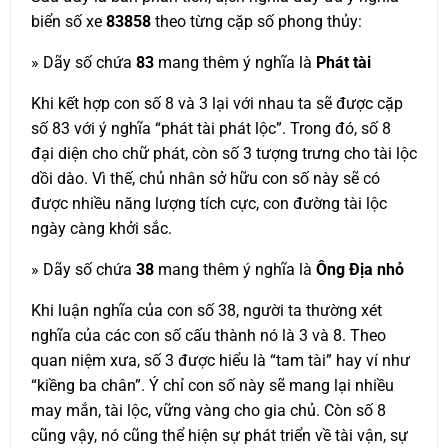
biển số xe
83858
theo từng cặp số phong thủy:
» Dãy số chứa
83
mang thêm ý nghĩa là
Phát tài
Khi kết hợp con số 8 và 3 lại với nhau ta sẽ được cặp
số 83 với ý nghĩa “phát tài phát lộc”. Trong đó, số 8
đại diện cho chữ phát, còn số 3 tượng trưng cho tài lộc
dồi dào. Vì thế, chủ nhân sở hữu con số này sẽ có
được nhiều năng lượng tích cực, con đường tài lộc
ngày càng khởi sắc.
» Dãy số chứa
38
mang thêm ý nghĩa là
Ông Địa nhỏ
Khi luận nghĩa của con số 38, người ta thường xét
nghĩa của các con số cấu thành nó là 3 và 8. Theo
quan niệm xưa, số 3 được hiểu là “tam tài” hay ví như
“kiềng ba chân”. Ý chỉ con số này sẽ mang lại nhiều
may mắn, tài lộc, vững vàng cho gia chủ. Còn số 8
cũng vậy, nó cũng thể hiện sự phát triển về tài vận, sự