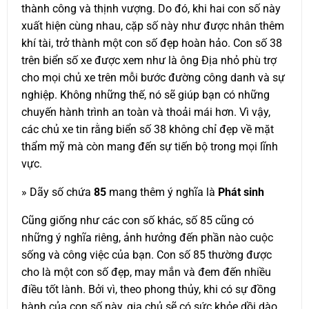
thành công và thịnh vượng. Do đó, khi hai con số này
xuất hiện cùng nhau, cặp số này như được nhân thêm
khí tài, trở thành một con số đẹp hoàn hảo. Con số 38
trên biển số xe được xem như là ông Địa nhỏ phù trợ
cho mọi chủ xe trên mỗi bước đường công danh và sự
nghiệp. Không những thế, nó sẽ giúp bạn có những
chuyến hành trình an toàn và thoải mái hơn. Vì vậy,
các chủ xe tin rằng biển số 38 không chỉ đẹp về mặt
thẩm mỹ mà còn mang đến sự tiến bộ trong mọi lĩnh
vực.
» Dãy số chứa
85
mang thêm ý nghĩa là
Phát sinh
Cũng giống như các con số khác, số 85 cũng có
những ý nghĩa riêng, ảnh hưởng đến phần nào cuộc
sống và công việc của bạn. Con số 85 thường được
cho là một con số đẹp, may mắn và đem đến nhiều
điều tốt lành. Bởi vì, theo phong thủy, khi có sự đồng
hành của con số này, gia chủ sẽ có sức khỏe dồi dào,