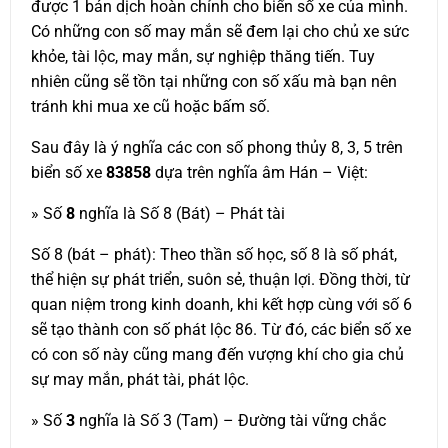
được 1 bản dịch hoàn chỉnh cho biển số xe của mình.
Có những con số may mắn sẽ đem lại cho chủ xe sức
khỏe, tài lộc, may mắn, sự nghiệp thăng tiến. Tuy
nhiên cũng sẽ tồn tại những con số xấu mà bạn nên
tránh khi mua xe cũ hoặc bấm số.
Sau đây là ý nghĩa các con số phong thủy 8, 3, 5 trên
biển số xe
83858
dựa trên nghĩa âm Hán – Việt:
» Số
8
nghĩa là Số 8 (Bát) – Phát tài
Số 8 (bát – phát): Theo thần số học, số 8 là số phát,
thể hiện sự phát triển, suôn sẻ, thuận lợi. Đồng thời, từ
quan niệm trong kinh doanh, khi kết hợp cùng với số 6
sẽ tạo thành con số phát lộc 86. Từ đó, các biển số xe
có con số này cũng mang đến vượng khí cho gia chủ
sự may mắn, phát tài, phát lộc.
» Số
3
nghĩa là Số 3 (Tam) – Đường tài vững chắc