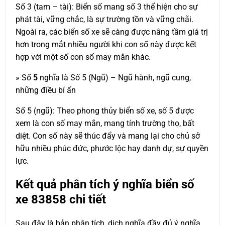
Số 3 (tam – tài): Biển số mang số 3 thể hiện cho sự
phát tài, vững chắc, là sự trường tồn và vững chãi.
Ngoài ra, các biển số xe sẽ càng được nâng tầm giá trị
hơn trong mắt nhiều người khi con số này được kết
hợp với một số con số may mắn khác.
» Số
5
nghĩa là Số 5 (Ngũ) – Ngũ hành, ngũ cung,
những điều bí ẩn
Số 5 (ngũ): Theo phong thủy biển số xe, số 5 được
xem là con số may mắn, mang tính trường thọ, bất
diệt. Con số này sẽ thúc đẩy và mang lại cho chủ sở
hữu nhiều phúc đức, phước lộc hay danh dự, sự quyền
lực.
Kết quả phân tích ý nghĩa biển số
xe
83858
chi tiết
Sau đây là bản phân tích, dịch nghĩa đầy đủ ý nghĩa