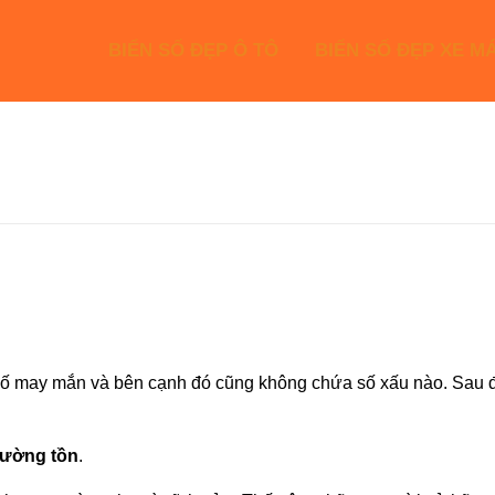
BIỂN SỐ ĐẸP Ô TÔ
BIỂN SỐ ĐẸP XE M
ố may mắn và bên cạnh đó cũng không chứa số xấu nào. Sau đây 
rường tồn
.