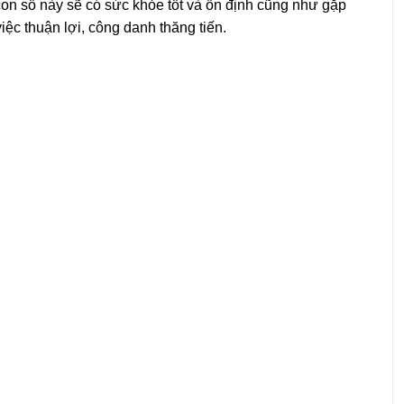
con số này sẽ có sức khỏe tốt và ổn định cũng như gặp
ệc thuận lợi, công danh thăng tiến.