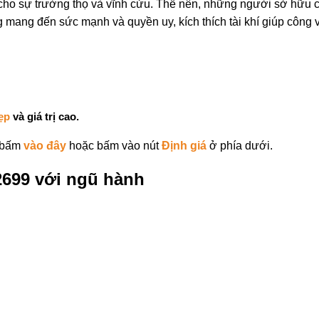
 cho sự trường thọ và vĩnh cửu. Thế nên, những người sở hữu 
 mang đến sức mạnh và quyền uy, kích thích tài khí giúp công vi
ẹp
và giá trị cao.
 bấm
vào đây
hoặc bấm vào nút
Định giá
ở phía dưới.
2699 với ngũ hành