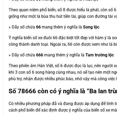
Theo quan niệm phổ biến, số 8 được hiểu là phát, còn số 6
giống như một lá bùa thu hút tiền tài, giúp con đường tài 
» Dãy số chứa
66
mang thêm ý nghĩa là
Song lộc
Ý nghĩa biển số xe đuôi 66 đặc biệt tốt đẹp với hàm ý là so
công thành danh toại. Ngoài ra, 66 còn được xem như lá 
» Dãy số chứa
666
mang thêm ý nghĩa là
Tam trường lộc
Theo phiên âm Hán Việt, số 6 được đọc là lục, nên người xư
khi 3 con số 6 song hàng cùng nhau, nó sẽ tạo nên một n
phù trợ, nhận được nhiều phúc báo, nhờ vậy mà công việc l
Số
78666
còn có ý nghĩa là “Ba lan trù
Có nhiều phương pháp đã và đang được áp dụng để tính toá
cách phổ biến để xác định được ý nghĩa của biển số xe m