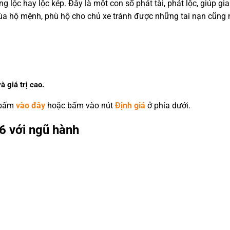
ng lộc hay lộc kép. Đây là một con số phát tài, phát lộc, giúp gi
bùa hộ mệnh, phù hộ cho chủ xe tránh được những tai nạn cũng 
à giá trị cao.
 bấm
vào đây
hoặc bấm vào nút
Định giá
ở phía dưới.
6 với ngũ hành