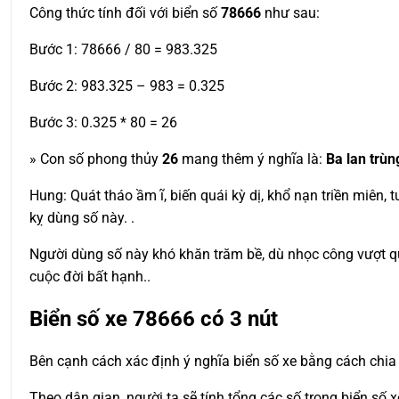
Công thức tính đối với biển số
78666
như sau:
Bước 1: 78666 / 80 = 983.325
Bước 2: 983.325 – 983 = 0.325
Bước 3: 0.325 * 80 = 26
» Con số phong thủy
26
mang thêm ý nghĩa là:
Ba lan trùn
Hung: Quát tháo ầm ĩ, biến quái kỳ dị, khổ nạn triền miên, 
kỵ dùng số này. .
Người dùng số này khó khăn trăm bề, dù nhọc công vượt qua
cuộc đời bất hạnh..
Biển số xe
78666
có 3 nút
Bên cạnh cách xác định ý nghĩa biển số xe bằng cách chia 
Theo dân gian, người ta sẽ tính tổng các số trong biển số 