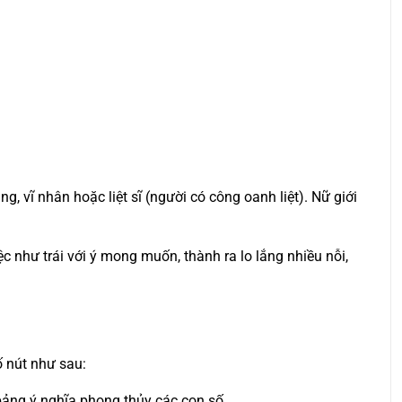
g, vĩ nhân hoặc liệt sĩ (người có công oanh liệt). Nữ giới
 như trái với ý mong muốn, thành ra lo lắng nhiều nỗi,
ố nút như sau:
 bảng ý nghĩa phong thủy các con số.