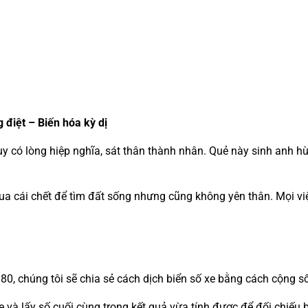
g điệt – Biến hóa kỳ dị
tuy có lòng hiệp nghĩa, sát thân thành nhân. Quẻ này sinh anh hùn
 cái chết để tìm đất sống nhưng cũng không yên thân. Mọi việc
80, chúng tôi sẽ chia sẻ cách dịch biển số xe bằng cách cộng s
xe và lấy số cuối cùng trong kết quả vừa tính được để đối chiếu