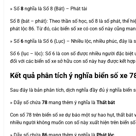
» Số
8
nghĩa là Số 8 (Bát) – Phát tài
Số 8 (bát – phát): Theo thần số học, số 8 là số phát, thể hi
phát lộc 86. Từ đó, các biển số xe có con số này cũng man
» Số
6
nghĩa là Số 6 (Lục) – Nhiều lộc, nhiều phúc, đây là 
Số 6 (lục – lộc): Số 6 là con số được nhiều người đặc biệt ư
đối với các biển số xe sở hữu con số này hay được kết hợ
Kết quả phân tích ý nghĩa biển số xe
7
Sau đây là bản phân tích, dịch nghĩa đầy đủ ý nghĩa biển 
» Dãy số chứa
78
mang thêm ý nghĩa là
Thất bát
Con số 78 trên biển số xe dự báo một sự hao hụt, thất bá
nhiều người không muốn con số này xuất hiện trên biển số
» Dãy số chứa
86
mang thêm ý nghĩa là
Phát lộc