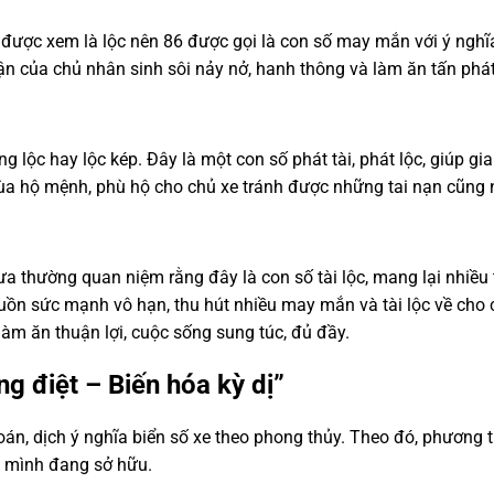
 được xem là lộc nên 86 được gọi là con số may mắn với ý nghĩa 
vận của chủ nhân sinh sôi nảy nở, hanh thông và làm ăn tấn phát
ng lộc hay lộc kép. Đây là một con số phát tài, phát lộc, giúp gi
bùa hộ mệnh, phù hộ cho chủ xe tránh được những tai nạn cũng 
a thường quan niệm rằng đây là con số tài lộc, mang lại nhiều t
guồn sức mạnh vô hạn, thu hút nhiều may mắn và tài lộc về cho
àm ăn thuận lợi, cuộc sống sung túc, đủ đầy.
ng điệt – Biến hóa kỳ dị”
n, dịch ý nghĩa biển số xe theo phong thủy. Theo đó, phương t
à mình đang sở hữu.