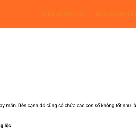
BIỂN SỐ ĐẸP Ô TÔ
BIỂN SỐ ĐẸP XE
y mắn. Bên cạnh đó cũng có chứa các con số không tốt như là 7
g lộc
.