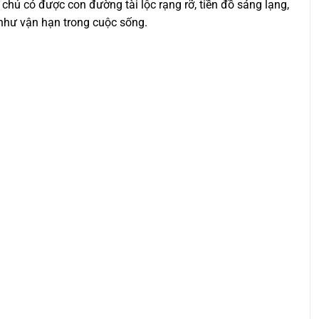
a chủ có được con đường tài lộc rạng rỡ, tiền đồ sáng lạng,
như vận hạn trong cuộc sống.