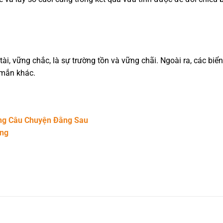
 tài, vững chắc, là sự trường tồn và vững chãi. Ngoài ra, các bi
 mắn khác.
ững Câu Chuyện Đằng Sau
ang