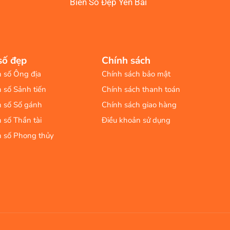
Biển Số Đẹp Yên Bái
số đẹp
Chính sách
n số Ông địa
Chính sách bảo mật
n số Sảnh tiến
Chính sách thanh toán
n số Số gánh
Chính sách giao hàng
n số Thần tài
Điều khoản sử dụng
n số Phong thủy