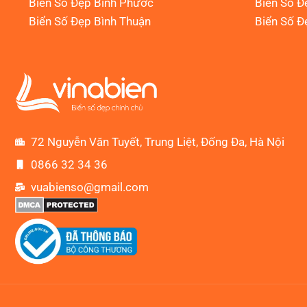
Biển Số Đẹp Bình Phước
Biển Số Đ
Biển Số Đẹp Bình Thuận
Biển Số Đ
72 Nguyễn Văn Tuyết, Trung Liệt, Đống Đa, Hà Nội
0866 32 34 36
vuabienso@gmail.com