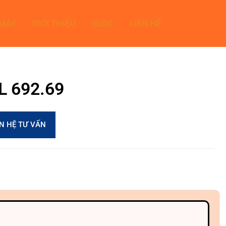
GIỚI THIỆU
LIÊN HỆ
 MÁY
BLOG
0L 692.69
ÊN HỆ TƯ VẤN