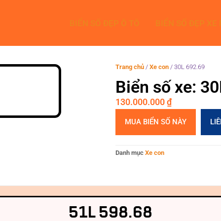
BIỂN SỐ ĐẸP Ô TÔ
BIỂN SỐ ĐẸP XE
Trang chủ
/
Xe con
/
30L 692.69
Biển số xe: 3
130.000.000
₫
MUA BIỂN SỐ NÀY
LI
Danh mục
Xe con
51L 598.68