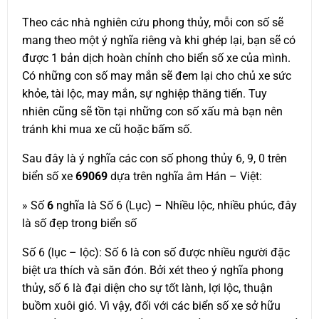
Theo các nhà nghiên cứu phong thủy, mỗi con số sẽ
mang theo một ý nghĩa riêng và khi ghép lại, bạn sẽ có
được 1 bản dịch hoàn chỉnh cho biển số xe của mình.
Có những con số may mắn sẽ đem lại cho chủ xe sức
khỏe, tài lộc, may mắn, sự nghiệp thăng tiến. Tuy
nhiên cũng sẽ tồn tại những con số xấu mà bạn nên
tránh khi mua xe cũ hoặc bấm số.
Sau đây là ý nghĩa các con số phong thủy 6, 9, 0 trên
biển số xe
69069
dựa trên nghĩa âm Hán – Việt:
» Số
6
nghĩa là Số 6 (Lục) – Nhiều lộc, nhiều phúc, đây
là số đẹp trong biển số
Số 6 (lục – lộc): Số 6 là con số được nhiều người đặc
biệt ưa thích và săn đón. Bởi xét theo ý nghĩa phong
thủy, số 6 là đại diện cho sự tốt lành, lợi lộc, thuận
buồm xuôi gió. Vì vậy, đối với các biển số xe sở hữu