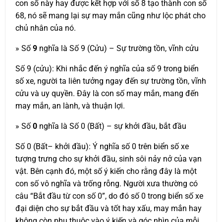
con số này hay được kết hợp với số 8 tạo thành con số
68, nó sẽ mang lại sự may mắn cũng như lộc phát cho
chủ nhân của nó.
» Số
9
nghĩa là Số 9 (Cửu) – Sự trường tồn, vĩnh cửu
Số 9 (cửu): Khi nhắc đến ý nghĩa của số 9 trong biển
số xe, người ta liên tưởng ngay đến sự trường tồn, vĩnh
cửu và uy quyền. Đây là con số may mắn, mang đến
may mắn, an lành, và thuận lợi.
» Số
0
nghĩa là Số 0 (Bất) – sự khởi đầu, bắt đầu
Số 0 (Bất– khởi đầu): Ý nghĩa số 0 trên biển số xe
tượng trưng cho sự khởi đầu, sinh sôi nảy nở của vạn
vật. Bên cạnh đó, một số ý kiến cho rằng đây là một
con số vô nghĩa và trống rỗng. Người xưa thường có
câu “Bắt đầu từ con số 0”, do đó số 0 trong biển số xe
đại diện cho sự bắt đầu và tốt hay xấu, may mắn hay
không còn phụ thuộc vào ý kiến và góc nhìn của mỗi