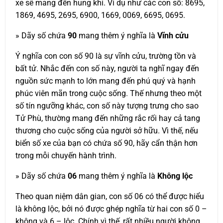
xe sẽ mang đến hung khí. Ví dụ như các con số: 8695,
1869, 4695, 2695, 6900, 1669, 0069, 6695, 0695.
» Dãy số chứa
90
mang thêm ý nghĩa là
Vĩnh cửu
Ý nghĩa con con số 90 là sự vĩnh cửu, trường tồn và
bất tử. Nhắc đến con số này, người ta nghĩ ngay đến
nguồn sức mạnh to lớn mang đến phú quý và hạnh
phúc viên mãn trong cuộc sống. Thế nhưng theo một
số tín ngưỡng khác, con số này tượng trưng cho sao
Tử Phù, thường mang đến những rắc rối hay cả tang
thương cho cuộc sống của người sở hữu. Vì thế, nếu
biển số xe của bạn có chứa số 90, hãy cẩn thận hơn
trong mỗi chuyến hành trình.
» Dãy số chứa
06
mang thêm ý nghĩa là
Không lộc
Theo quan niệm dân gian, con số 06 có thể được hiểu
là không lộc, bởi nó được ghép nghĩa từ hai con số 0 –
không và 6 – lộc. Chính vì thế, rất nhiều người không