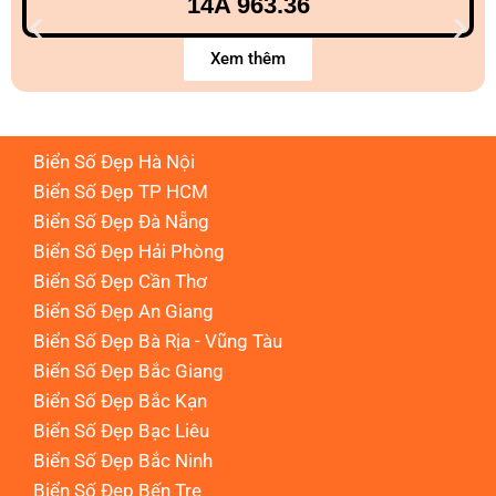
14A 963.36
Xem thêm
Biển Số Đẹp Hà Nội
Biển Số Đẹp TP HCM
Biển Số Đẹp Đà Nẵng
Biển Số Đẹp Hải Phòng
Biển Số Đẹp Cần Thơ
Biển Số Đẹp An Giang
Biển Số Đẹp Bà Rịa - Vũng Tàu
Biển Số Đẹp Bắc Giang
Biển Số Đẹp Bắc Kạn
Biển Số Đẹp Bạc Liêu
Biển Số Đẹp Bắc Ninh
Biển Số Đẹp Bến Tre