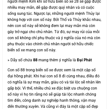
người mệnh Kim khi sở hữu biển số xe 28 sẽ gặp được
nhiều may mắn, dễ gặp được quý nhân và có cuộc
sống sung túc. Ngược lại, những người mệnh Thủy lại
không hợp với con số này. Bởi Thổ và Thủy khắc nhau,
nên con số này sẽ không đem lại may mắn mà còn
gây trở ngại cho chủ nhân. Từ đó, sự may rủi của mỗi
con số không chỉ phụ thuộc và ý nghĩa của nó mà còn
phụ thuộc vào chính chủ nhân người sở hữu chiếc
biển số xe mang con số này.
» Dãy số chứa
88
mang thêm ý nghĩa là
Đại Phát
Con số 88 trong biển số xe được xem là một cặp số
đại hồng phát. Khi hai con số 8 đi cùng nhau, điều đó
có nghĩa là sự may mắn, giàu có và tài lộc sẽ nhân lên
gấp bội. Vì thế, nhiều chủ xe đặc biệt ưa chuộng con
số này vì họ tin rằng nó sẽ giúp tài lộc nhanh chóng
tìm đến, công danh sự nghiệp hanh thông, vận may
đến thường xuyên. Và cũng vì đây là một cặp số đẹp