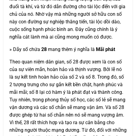
đuổi tà khí, và từ đó dẫn đường cho tài lộc đến với gia
chủ của nó. Nhờ vậy mà những người sở hữu con số
này con đường sự nghiệp thăng tiến, tài lộc dồi dào,
cuộc sống hạnh phúc bình an. Đây cũng chính là ý
nghĩa cát lành mà ai cũng mong muốn có được.
» Dãy số chứa
28
mang thêm ý nghĩa là
Mãi phát
Theo quan niệm dân gian, số 28 được xem là con số
của sự viên mãn, hoàn hảo và thịnh vượng. Bởi lẽ nó
là sự kết tinh hoàn hảo của số 2 và số 8. Trong đó, số
2 tượng trưng cho sự gắn kết bền chặt, hạnh phúc và
mãi mãi; số 8 lại có hàm ý là phát đạt và thành công.
Tuy nhiên, trong phong thủy số học, các số lẻ sẽ mang
vận dương và các số chẵn sẽ mang vận âm. Và số 28
được ghép từ hai số chẵn nên nó sẽ mang vượng âm.
Vì thế, 28 rất thích hợp và tạo ra sự cân bằng cho
những người thuộc mạng dương. Từ đó, đối với những