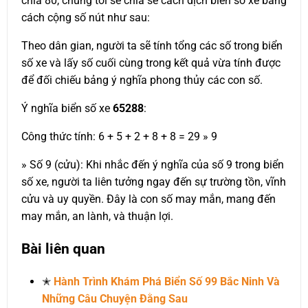
chia 80, chúng tôi sẽ chia sẻ cách dịch biển số xe bằng
cách cộng số nút như sau:
Theo dân gian, người ta sẽ tính tổng các số trong biển
số xe và lấy số cuối cùng trong kết quả vừa tính được
để đối chiếu bảng ý nghĩa phong thủy các con số.
Ý nghĩa biển số xe
65288
:
Công thức tính: 6 + 5 + 2 + 8 + 8 = 29 » 9
» Số 9 (cửu): Khi nhắc đến ý nghĩa của số 9 trong biển
số xe, người ta liên tưởng ngay đến sự trường tồn, vĩnh
cửu và uy quyền. Đây là con số may mắn, mang đến
may mắn, an lành, và thuận lợi.
Bài liên quan
✭
Hành Trình Khám Phá Biển Số 99 Bắc Ninh Và
Những Câu Chuyện Đằng Sau