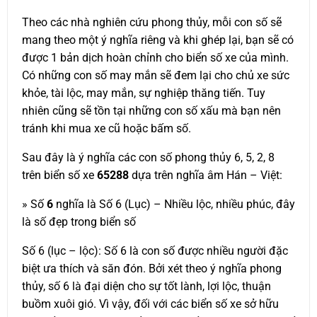
Theo các nhà nghiên cứu phong thủy, mỗi con số sẽ
mang theo một ý nghĩa riêng và khi ghép lại, bạn sẽ có
được 1 bản dịch hoàn chỉnh cho biển số xe của mình.
Có những con số may mắn sẽ đem lại cho chủ xe sức
khỏe, tài lộc, may mắn, sự nghiệp thăng tiến. Tuy
nhiên cũng sẽ tồn tại những con số xấu mà bạn nên
tránh khi mua xe cũ hoặc bấm số.
Sau đây là ý nghĩa các con số phong thủy 6, 5, 2, 8
trên biển số xe
65288
dựa trên nghĩa âm Hán – Việt:
» Số
6
nghĩa là Số 6 (Lục) – Nhiều lộc, nhiều phúc, đây
là số đẹp trong biển số
Số 6 (lục – lộc): Số 6 là con số được nhiều người đặc
biệt ưa thích và săn đón. Bởi xét theo ý nghĩa phong
thủy, số 6 là đại diện cho sự tốt lành, lợi lộc, thuận
buồm xuôi gió. Vì vậy, đối với các biển số xe sở hữu