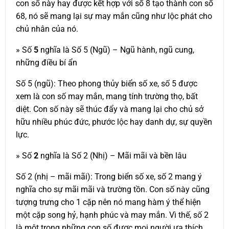
con số này hay được kết hợp với số 8 tạo thành con số
68, nó sẽ mang lại sự may mắn cũng như lộc phát cho
chủ nhân của nó.
» Số
5
nghĩa là Số 5 (Ngũ) – Ngũ hành, ngũ cung,
những điều bí ẩn
Số 5 (ngũ): Theo phong thủy biển số xe, số 5 được
xem là con số may mắn, mang tính trường thọ, bất
diệt. Con số này sẽ thúc đẩy và mang lại cho chủ sở
hữu nhiều phúc đức, phước lộc hay danh dự, sự quyền
lực.
» Số
2
nghĩa là Số 2 (Nhị) – Mãi mãi và bền lâu
Số 2 (nhị – mãi mãi): Trong biển số xe, số 2 mang ý
nghĩa cho sự mãi mãi và trường tồn. Con số này cũng
tượng trưng cho 1 cặp nên nó mang hàm ý thể hiện
một cặp song hỷ, hạnh phúc và may mắn. Vì thế, số 2
là một trong những con số được mọi người ưa thích