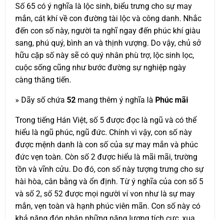
Số 65 có ý nghĩa là lộc sinh, biểu trưng cho sự may
mắn, cát khí về con đường tài lộc và công danh. Nhắc
đến con số này, người ta nghĩ ngay đến phúc khí giàu
sang, phú quý, bình an và thịnh vượng. Do vậy, chủ sở
hữu cặp số này sẽ có quý nhân phù trợ, lộc sinh lọc,
cuộc sống cũng như bước đường sự nghiệp ngày
càng thăng tiến.
» Dãy số chứa
52
mang thêm ý nghĩa là
Phúc mãi
Trong tiếng Hán Việt, số 5 được đọc là ngũ và có thể
hiểu là ngũ phúc, ngũ đức. Chính vì vậy, con số này
được mệnh danh là con số của sự may mắn và phúc
đức vẹn toàn. Còn số 2 được hiểu là mãi mãi, trường
tồn và vĩnh cửu. Do đó, con số này tượng trưng cho sự
hài hòa, cân bằng và ổn định. Từ ý nghĩa của con số 5
và số 2, số 52 được mọi người ví von như là sự may
mắn, vẹn toàn và hạnh phúc viên mãn. Con số này có
khả năng đón nhận những năng lượng tích cực, xua