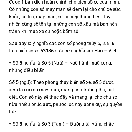
được 1 bản dịch hoàn chỉnh cho biển số xe của mình.
Có những con số may mắn sẽ đem lại cho chủ xe sức
khỏe, tài lộc, may mắn, sự nghiệp thăng tiến. Tuy
nhiên cũng sẽ tồn tại những con số xấu mà bạn nên
tránh khi mua xe cũ hoặc bấm số.
Sau đây là ý nghĩa các con số phong thủy 5, 3, 8, 6
trên biển số xe
53386
dựa trên nghĩa âm Hán – Việt:
» Số
5
nghĩa là Số 5 (Ngũ) – Ngũ hành, ngũ cung,
những điều bí ẩn
Số 5 (ngũ): Theo phong thủy biển số xe, số 5 được
xem là con số may mắn, mang tính trường thọ, bất
diệt. Con số này sẽ thúc đẩy và mang lại cho chủ sở
hữu nhiều phúc đức, phước lộc hay danh dự, sự quyền
lực.
» Số
3
nghĩa là Số 3 (Tam) – Đường tài vững chắc