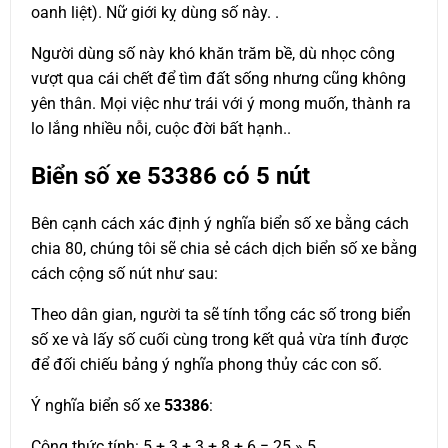
oanh liệt). Nữ giới kỵ dùng số này. .
Người dùng số này khó khăn trăm bề, dù nhọc công
vượt qua cái chết để tìm đất sống nhưng cũng không
yên thân. Mọi việc như trái với ý mong muốn, thành ra
lo lắng nhiều nỗi, cuộc đời bất hạnh..
Biển số xe
53386
có 5 nút
Bên cạnh cách xác định ý nghĩa biển số xe bằng cách
chia 80, chúng tôi sẽ chia sẻ cách dịch biển số xe bằng
cách cộng số nút như sau:
Theo dân gian, người ta sẽ tính tổng các số trong biển
số xe và lấy số cuối cùng trong kết quả vừa tính được
để đối chiếu bảng ý nghĩa phong thủy các con số.
Ý nghĩa biển số xe
53386
:
Công thức tính: 5 + 3 + 3 + 8 + 6 = 25 » 5