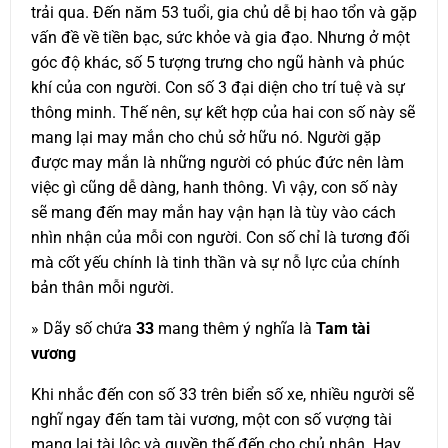
trải qua. Đến năm 53 tuổi, gia chủ dễ bị hao tổn và gặp
vấn đề về tiền bạc, sức khỏe và gia đạo. Nhưng ở một
góc độ khác, số 5 tượng trưng cho ngũ hành và phúc
khí của con người. Con số 3 đại diện cho trí tuệ và sự
thông minh. Thế nên, sự kết hợp của hai con số này sẽ
mang lại may mắn cho chủ sở hữu nó. Người gặp
được may mắn là những người có phúc đức nên làm
việc gì cũng dễ dàng, hanh thông. Vì vậy, con số này
sẽ mang đến may mắn hay vận hạn là tùy vào cách
nhìn nhận của mỗi con người. Con số chỉ là tương đối
mà cốt yếu chính là tinh thần và sự nỗ lực của chính
bản thân mỗi người.
» Dãy số chứa
33
mang thêm ý nghĩa là
Tam tài
vương
Khi nhắc đến con số 33 trên biển số xe, nhiều người sẽ
nghĩ ngay đến tam tài vương, một con số vượng tài
mang lại tài lộc và quyền thế đến cho chủ nhân. Hay