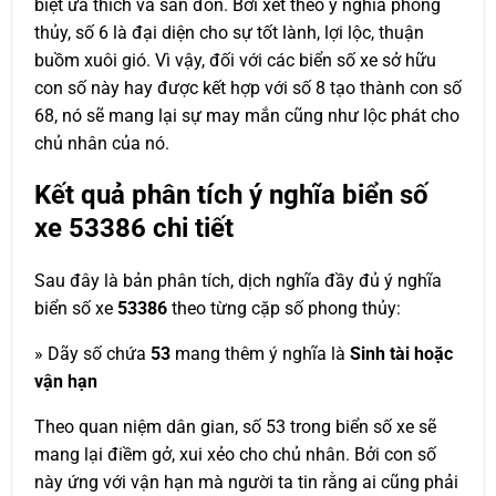
biệt ưa thích và săn đón. Bởi xét theo ý nghĩa phong
thủy, số 6 là đại diện cho sự tốt lành, lợi lộc, thuận
buồm xuôi gió. Vì vậy, đối với các biển số xe sở hữu
con số này hay được kết hợp với số 8 tạo thành con số
68, nó sẽ mang lại sự may mắn cũng như lộc phát cho
chủ nhân của nó.
Kết quả phân tích ý nghĩa biển số
xe
53386
chi tiết
Sau đây là bản phân tích, dịch nghĩa đầy đủ ý nghĩa
biển số xe
53386
theo từng cặp số phong thủy:
» Dãy số chứa
53
mang thêm ý nghĩa là
Sinh tài hoặc
vận hạn
Theo quan niệm dân gian, số 53 trong biển số xe sẽ
mang lại điềm gở, xui xẻo cho chủ nhân. Bởi con số
này ứng với vận hạn mà người ta tin rằng ai cũng phải