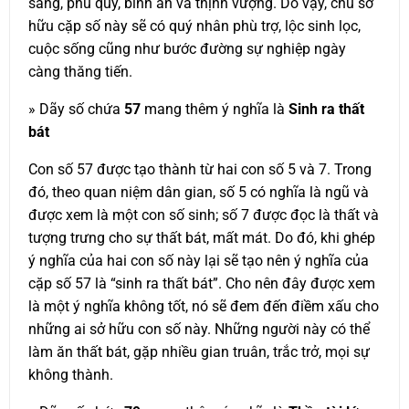
sang, phú quý, bình an và thịnh vượng. Do vậy, chủ sở
hữu cặp số này sẽ có quý nhân phù trợ, lộc sinh lọc,
cuộc sống cũng như bước đường sự nghiệp ngày
càng thăng tiến.
» Dãy số chứa
57
mang thêm ý nghĩa là
Sinh ra thất
bát
Con số 57 được tạo thành từ hai con số 5 và 7. Trong
đó, theo quan niệm dân gian, số 5 có nghĩa là ngũ và
được xem là một con số sinh; số 7 được đọc là thất và
tượng trưng cho sự thất bát, mất mát. Do đó, khi ghép
ý nghĩa của hai con số này lại sẽ tạo nên ý nghĩa của
cặp số 57 là “sinh ra thất bát”. Cho nên đây được xem
là một ý nghĩa không tốt, nó sẽ đem đến điềm xấu cho
những ai sở hữu con số này. Những người này có thể
làm ăn thất bát, gặp nhiều gian truân, trắc trở, mọi sự
không thành.