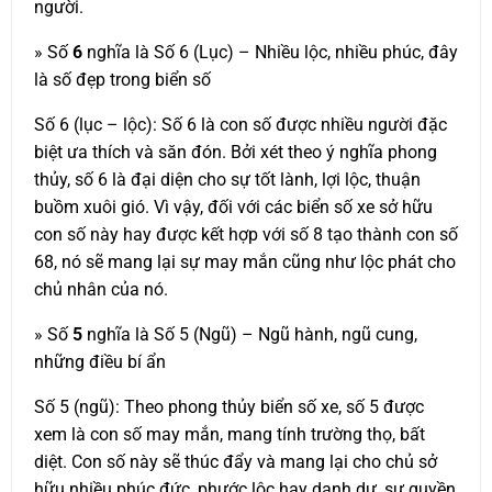
người.
» Số
6
nghĩa là Số 6 (Lục) – Nhiều lộc, nhiều phúc, đây
là số đẹp trong biển số
Số 6 (lục – lộc): Số 6 là con số được nhiều người đặc
biệt ưa thích và săn đón. Bởi xét theo ý nghĩa phong
thủy, số 6 là đại diện cho sự tốt lành, lợi lộc, thuận
buồm xuôi gió. Vì vậy, đối với các biển số xe sở hữu
con số này hay được kết hợp với số 8 tạo thành con số
68, nó sẽ mang lại sự may mắn cũng như lộc phát cho
chủ nhân của nó.
» Số
5
nghĩa là Số 5 (Ngũ) – Ngũ hành, ngũ cung,
những điều bí ẩn
Số 5 (ngũ): Theo phong thủy biển số xe, số 5 được
xem là con số may mắn, mang tính trường thọ, bất
diệt. Con số này sẽ thúc đẩy và mang lại cho chủ sở
hữu nhiều phúc đức, phước lộc hay danh dự, sự quyền