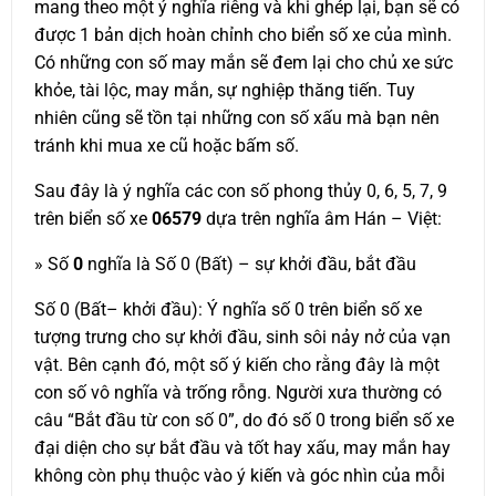
mang theo một ý nghĩa riêng và khi ghép lại, bạn sẽ có
được 1 bản dịch hoàn chỉnh cho biển số xe của mình.
Có những con số may mắn sẽ đem lại cho chủ xe sức
khỏe, tài lộc, may mắn, sự nghiệp thăng tiến. Tuy
nhiên cũng sẽ tồn tại những con số xấu mà bạn nên
tránh khi mua xe cũ hoặc bấm số.
Sau đây là ý nghĩa các con số phong thủy 0, 6, 5, 7, 9
trên biển số xe
06579
dựa trên nghĩa âm Hán – Việt:
» Số
0
nghĩa là Số 0 (Bất) – sự khởi đầu, bắt đầu
Số 0 (Bất– khởi đầu): Ý nghĩa số 0 trên biển số xe
tượng trưng cho sự khởi đầu, sinh sôi nảy nở của vạn
vật. Bên cạnh đó, một số ý kiến cho rằng đây là một
con số vô nghĩa và trống rỗng. Người xưa thường có
câu “Bắt đầu từ con số 0”, do đó số 0 trong biển số xe
đại diện cho sự bắt đầu và tốt hay xấu, may mắn hay
không còn phụ thuộc vào ý kiến và góc nhìn của mỗi