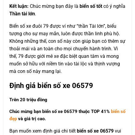
Kết luận:
Chúc mừng bạn đây là
biển số tốt
có ý nghĩa
Thần tài lớn
.
Biển số xe đuôi 79 được ví như “thần Tài lớn”, biểu
tượng cho sự may mắn, luôn được thần linh phù hộ.
Không những thế, con số này còn giúp bạn có thêm sự
thoải mái và an toàn cho mọi chuyến hành trình. Vì
thế, 79 được giới mê xe đặc biệt quan tâm và mong
muốn sở hữu với niềm tin vào tài lộc và thịnh vượng
mà con số này mang lại.
Định giá biển số xe 06579
Trên 20 triệu đồng
Chúc mừng bạn biển số xe 06579 thuộc
TOP 41%
biển số
đẹp
và giá trị cao.
Bạn muốn xem định giá chi tiết
biển số xe 06579
vui