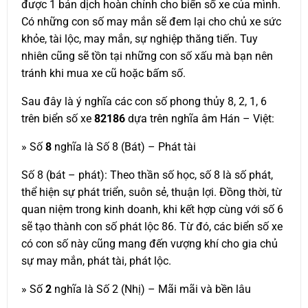
được 1 bản dịch hoàn chỉnh cho biển số xe của mình.
Có những con số may mắn sẽ đem lại cho chủ xe sức
khỏe, tài lộc, may mắn, sự nghiệp thăng tiến. Tuy
nhiên cũng sẽ tồn tại những con số xấu mà bạn nên
tránh khi mua xe cũ hoặc bấm số.
Sau đây là ý nghĩa các con số phong thủy 8, 2, 1, 6
trên biển số xe
82186
dựa trên nghĩa âm Hán – Việt:
» Số
8
nghĩa là Số 8 (Bát) – Phát tài
Số 8 (bát – phát): Theo thần số học, số 8 là số phát,
thể hiện sự phát triển, suôn sẻ, thuận lợi. Đồng thời, từ
quan niệm trong kinh doanh, khi kết hợp cùng với số 6
sẽ tạo thành con số phát lộc 86. Từ đó, các biển số xe
có con số này cũng mang đến vượng khí cho gia chủ
sự may mắn, phát tài, phát lộc.
» Số
2
nghĩa là Số 2 (Nhị) – Mãi mãi và bền lâu