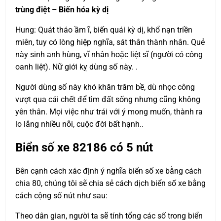
trùng điệt – Biến hóa kỳ dị
Hung: Quát tháo ầm ĩ, biến quái kỳ dị, khổ nạn triền
miên, tuy có lòng hiệp nghĩa, sát thân thành nhân. Quẻ
này sinh anh hùng, vĩ nhân hoặc liệt sĩ (người có công
oanh liệt). Nữ giới kỵ dùng số này. .
Người dùng số này khó khăn trăm bề, dù nhọc công
vượt qua cái chết để tìm đất sống nhưng cũng không
yên thân. Mọi việc như trái với ý mong muốn, thành ra
lo lắng nhiều nỗi, cuộc đời bất hạnh..
Biển số xe
82186
có 5 nút
Bên cạnh cách xác định ý nghĩa biển số xe bằng cách
chia 80, chúng tôi sẽ chia sẻ cách dịch biển số xe bằng
cách cộng số nút như sau:
Theo dân gian, người ta sẽ tính tổng các số trong biển