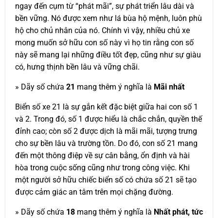
ngay đến cụm từ “phát mãi”, sự phát triển lâu dài và
bền vững. Nó được xem như lá bùa hộ mệnh, luôn phù
hộ cho chủ nhân của nó. Chính vì vậy, nhiều chủ xe
mong muốn sở hữu con số này vì họ tin rằng con số
này sẽ mang lại những điều tốt đẹp, cũng như sự giàu
có, hưng thịnh bền lâu và vững chãi.
» Dãy số chứa
21
mang thêm ý nghĩa là
Mãi nhất
Biển số xe 21 là sự gắn kết đặc biệt giữa hai con số 1
và 2. Trong đó, số 1 được hiểu là chắc chắn, quyền thế
đỉnh cao; còn số 2 được dịch là mãi mãi, tượng trưng
cho sự bền lâu và trường tồn. Do đó, con số 21 mang
đến một thông điệp về sự cân bằng, ổn định và hài
hòa trong cuộc sống cũng như trong công việc. Khi
một người sở hữu chiếc biển số có chứa số 21 sẽ tạo
được cảm giác an tâm trên mọi chặng đường.
» Dãy số chứa
18
mang thêm ý nghĩa là
Nhất phát, tức