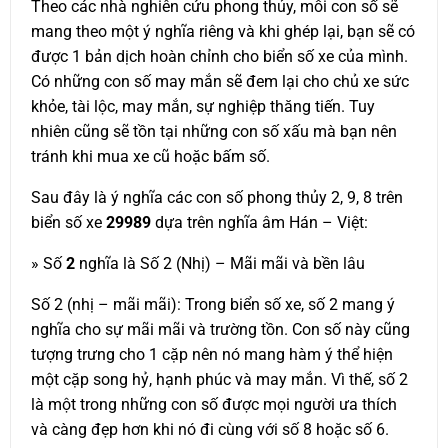
Theo các nhà nghiên cứu phong thủy, mỗi con số sẽ
mang theo một ý nghĩa riêng và khi ghép lại, bạn sẽ có
được 1 bản dịch hoàn chỉnh cho biển số xe của mình.
Có những con số may mắn sẽ đem lại cho chủ xe sức
khỏe, tài lộc, may mắn, sự nghiệp thăng tiến. Tuy
nhiên cũng sẽ tồn tại những con số xấu mà bạn nên
tránh khi mua xe cũ hoặc bấm số.
Sau đây là ý nghĩa các con số phong thủy 2, 9, 8 trên
biển số xe
29989
dựa trên nghĩa âm Hán – Việt:
» Số
2
nghĩa là Số 2 (Nhị) – Mãi mãi và bền lâu
Số 2 (nhị – mãi mãi): Trong biển số xe, số 2 mang ý
nghĩa cho sự mãi mãi và trường tồn. Con số này cũng
tượng trưng cho 1 cặp nên nó mang hàm ý thể hiện
một cặp song hỷ, hạnh phúc và may mắn. Vì thế, số 2
là một trong những con số được mọi người ưa thích
và càng đẹp hơn khi nó đi cùng với số 8 hoặc số 6.