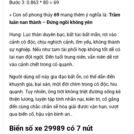
Bước 3: 0.863 * 80 = 69
» Con số phong thủy
69
mang thêm ý nghĩa là:
Trầm
luân nan thành – Đứng ngồi không yên
Hung: Lục thân duyên bạc, bất túc bất mãn, rơi vào
cảnh cô độc, chịu nghịch cảnh, ốm yếu, không thành
sự nghiệp. Nếu như tam tài phối hợp không tốt dễ có
tai nạn đột ngột. Đến tuổi trung niên, vãn niên dễ rơi
vào cảnh chết trong cô quạnh..
Người dùng số này gia đạo bất ổn, có thể dẫn đến
khuynh gia, bại sản, một đời chìm trong cô độc, hiu
quạnh. Tuy nhiên, ông trời không triệt đường sống kẻ
thiện lương, luyện tập tính nhẫn nại, kiên trì, cố gắng
đến cùng chắc chắn sẽ hóa giải được vận hạn, vượt
qua biến cố, hậu vận bình an..
Biển số xe
29989
có 7 nút