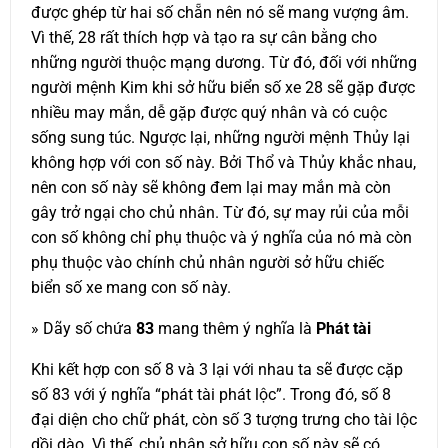
được ghép từ hai số chẵn nên nó sẽ mang vượng âm.
Vì thế, 28 rất thích hợp và tạo ra sự cân bằng cho
những người thuộc mạng dương. Từ đó, đối với những
người mệnh Kim khi sở hữu biển số xe 28 sẽ gặp được
nhiều may mắn, dễ gặp được quý nhân và có cuộc
sống sung túc. Ngược lại, những người mệnh Thủy lại
không hợp với con số này. Bởi Thổ và Thủy khắc nhau,
nên con số này sẽ không đem lại may mắn mà còn
gây trở ngại cho chủ nhân. Từ đó, sự may rủi của mỗi
con số không chỉ phụ thuộc và ý nghĩa của nó mà còn
phụ thuộc vào chính chủ nhân người sở hữu chiếc
biển số xe mang con số này.
» Dãy số chứa
83
mang thêm ý nghĩa là
Phát tài
Khi kết hợp con số 8 và 3 lại với nhau ta sẽ được cặp
số 83 với ý nghĩa “phát tài phát lộc”. Trong đó, số 8
đại diện cho chữ phát, còn số 3 tượng trưng cho tài lộc
dồi dào. Vì thế, chủ nhân sở hữu con số này sẽ có