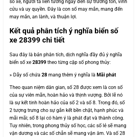
số xe, người ta liên tưởng ngay đến sự trường tồn, vĩnh
cửu và uy quyền. Đây là con số may mắn, mang đến
may mắn, an lành, và thuận lợi.
Kết quả phân tích ý nghĩa biển số
xe
28399
chi tiết
Sau đây là bản phân tích, dịch nghĩa đầy đủ ý nghĩa
biển số xe
28399
theo từng cặp số phong thủy:
» Dãy số chứa
28
mang thêm ý nghĩa là
Mãi phát
Theo quan niệm dân gian, số 28 được xem là con số
của sự viên mãn, hoàn hảo và thịnh vượng. Bởi lẽ nó
là sự kết tinh hoàn hảo của số 2 và số 8. Trong đó, số
2 tượng trưng cho sự gắn kết bền chặt, hạnh phúc và
mãi mãi; số 8 lại có hàm ý là phát đạt và thành công.
Tuy nhiên, trong phong thủy số học, các số lẻ sẽ mang
vận dương và các số chẵn sẽ mang vận âm. Và số 28