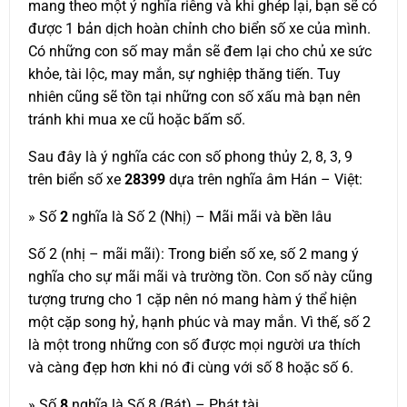
mang theo một ý nghĩa riêng và khi ghép lại, bạn sẽ có
được 1 bản dịch hoàn chỉnh cho biển số xe của mình.
Có những con số may mắn sẽ đem lại cho chủ xe sức
khỏe, tài lộc, may mắn, sự nghiệp thăng tiến. Tuy
nhiên cũng sẽ tồn tại những con số xấu mà bạn nên
tránh khi mua xe cũ hoặc bấm số.
Sau đây là ý nghĩa các con số phong thủy 2, 8, 3, 9
trên biển số xe
28399
dựa trên nghĩa âm Hán – Việt:
» Số
2
nghĩa là Số 2 (Nhị) – Mãi mãi và bền lâu
Số 2 (nhị – mãi mãi): Trong biển số xe, số 2 mang ý
nghĩa cho sự mãi mãi và trường tồn. Con số này cũng
tượng trưng cho 1 cặp nên nó mang hàm ý thể hiện
một cặp song hỷ, hạnh phúc và may mắn. Vì thế, số 2
là một trong những con số được mọi người ưa thích
và càng đẹp hơn khi nó đi cùng với số 8 hoặc số 6.
» Số
8
nghĩa là Số 8 (Bát) – Phát tài