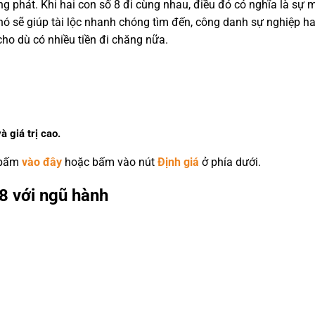
 phát. Khi hai con số 8 đi cùng nhau, điều đó có nghĩa là sự ma
 nó sẽ giúp tài lộc nhanh chóng tìm đến, công danh sự nghiệp 
ho dù có nhiều tiền đi chăng nữa.
à giá trị cao.
 bấm
vào đây
hoặc bấm vào nút
Định giá
ở phía dưới.
8 với ngũ hành