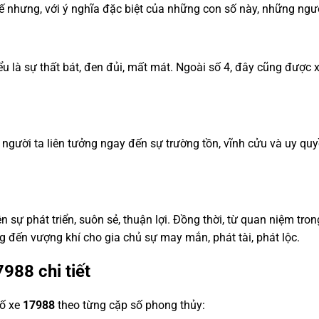
hế nhưng, với ý nghĩa đặc biệt của những con số này, những ngư
 hiểu là sự thất bát, đen đủi, mất mát. Ngoài số 4, đây cũng đư
e, người ta liên tưởng ngay đến sự trường tồn, vĩnh cửu và uy 
ện sự phát triển, suôn sẻ, thuận lợi. Đồng thời, từ quan niệm tro
g đến vượng khí cho gia chủ sự may mắn, phát tài, phát lộc.
7988
chi tiết
số xe
17988
theo từng cặp số phong thủy: