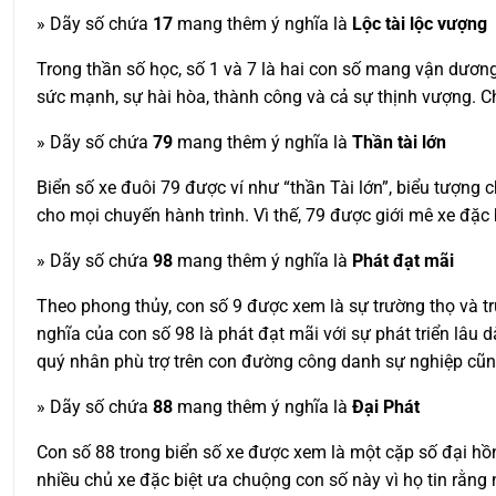
» Dãy số chứa
17
mang thêm ý nghĩa là
Lộc tài lộc vượng
Trong thần số học, số 1 và 7 là hai con số mang vận dương. 
sức mạnh, sự hài hòa, thành công và cả sự thịnh vượng. Ch
» Dãy số chứa
79
mang thêm ý nghĩa là
Thần tài lớn
Biển số xe đuôi 79 được ví như “thần Tài lớn”, biểu tượng
cho mọi chuyến hành trình. Vì thế, 79 được giới mê xe đặc
» Dãy số chứa
98
mang thêm ý nghĩa là
Phát đạt mãi
Theo phong thủy, con số 9 được xem là sự trường thọ và trư
nghĩa của con số 98 là phát đạt mãi với sự phát triển lâu
quý nhân phù trợ trên con đường công danh sự nghiệp cũn
» Dãy số chứa
88
mang thêm ý nghĩa là
Đại Phát
Con số 88 trong biển số xe được xem là một cặp số đại hồng
nhiều chủ xe đặc biệt ưa chuộng con số này vì họ tin rằng