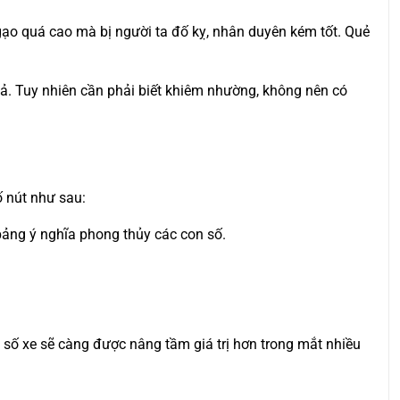
 ngạo quá cao mà bị người ta đố kỵ, nhân duyên kém tốt. Quẻ
 cả. Tuy nhiên cần phải biết khiêm nhường, không nên có
ố nút như sau:
 bảng ý nghĩa phong thủy các con số.
ển số xe sẽ càng được nâng tầm giá trị hơn trong mắt nhiều