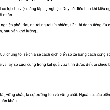
ất có lợi cho việc sáng lập sự nghiệp. Duy có điều tính khí kiêu
ái nhân..
nghiệp phát đạt, người người tín nhiệm, tiền tài danh tiếng đủ
ạn, hậu vận khó lường..
80, chúng tôi sẽ chia sẻ cách dịch biển số xe bằng cách cộng s
xe và lấy số cuối cùng trong kết quả vừa tính được để đối chiếu
 tài, vững chắc, là sự trường tồn và vững chãi. Ngoài ra, các bi
 mắn khác.