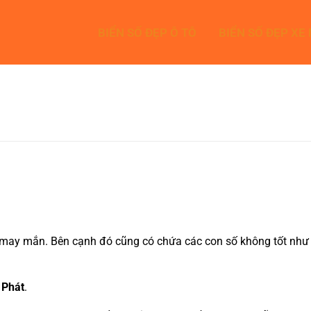
BIỂN SỐ ĐẸP Ô TÔ
BIỂN SỐ ĐẸP XE
may mắn. Bên cạnh đó cũng có chứa các con số không tốt như là 
 Phát
.