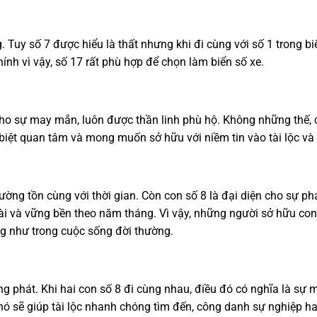
Tuy số 7 được hiểu là thất nhưng khi đi cùng với số 1 trong biể
ính vì vậy, số 17 rất phù hợp để chọn làm biển số xe.
 cho sự may mắn, luôn được thần linh phù hộ. Không những thế,
 biệt quan tâm và mong muốn sở hữu với niềm tin vào tài lộc v
ờng tồn cùng với thời gian. Còn con số 8 là đại diện cho sự phá
 dài và vững bền theo năm tháng. Vì vậy, những người sở hữu co
g như trong cuộc sống đời thường.
 phát. Khi hai con số 8 đi cùng nhau, điều đó có nghĩa là sự ma
 nó sẽ giúp tài lộc nhanh chóng tìm đến, công danh sự nghiệp 