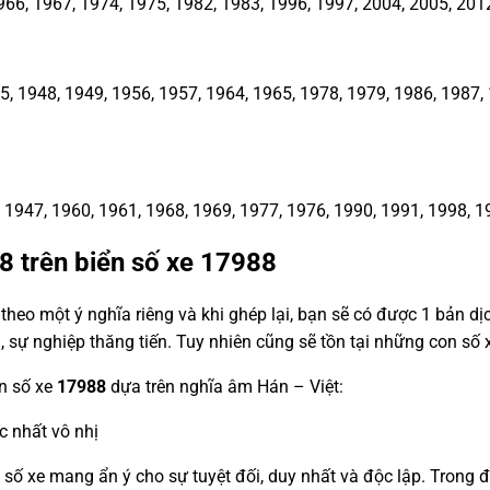
66, 1967, 1974, 1975, 1982, 1983, 1996, 1997, 2004, 2005, 201
1948, 1949, 1956, 1957, 1964, 1965, 1978, 1979, 1986, 1987, 1
1947, 1960, 1961, 1968, 1969, 1977, 1976, 1990, 1991, 1998, 1
 8 trên biển số xe
17988
heo một ý nghĩa riêng và khi ghép lại, bạn sẽ có được 1 bản d
, sự nghiệp thăng tiến. Tuy nhiên cũng sẽ tồn tại những con s
ển số xe
17988
dựa trên nghĩa âm Hán – Việt:
c nhất vô nhị
n số xe mang ẩn ý cho sự tuyệt đối, duy nhất và độc lập. Trong