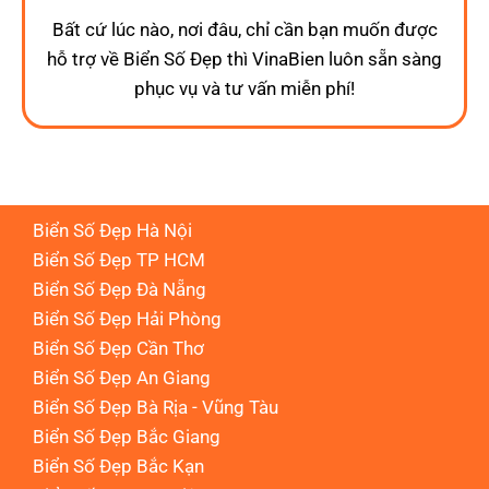
Bất cứ lúc nào, nơi đâu, chỉ cần bạn muốn được
hỗ trợ về Biển Số Đẹp thì VinaBien luôn sẵn sàng
phục vụ và tư vấn miễn phí!
Biển Số Đẹp Hà Nội
Biển Số Đẹp TP HCM
Biển Số Đẹp Đà Nẵng
Biển Số Đẹp Hải Phòng
Biển Số Đẹp Cần Thơ
Biển Số Đẹp An Giang
Biển Số Đẹp Bà Rịa - Vũng Tàu
Biển Số Đẹp Bắc Giang
Biển Số Đẹp Bắc Kạn