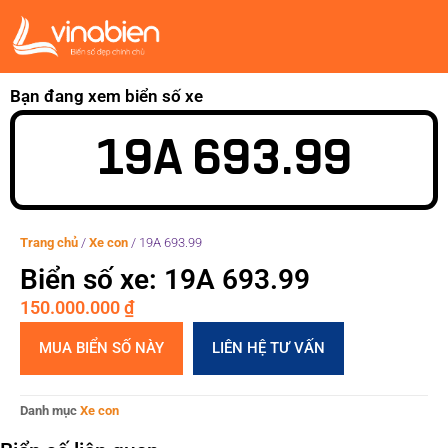
Bạn đang xem biển số xe
19A 693.99
Trang chủ
/
Xe con
/
19A 693.99
Biển số xe: 19A 693.99
150.000.000
₫
MUA BIỂN SỐ NÀY
LIÊN HỆ TƯ VẤN
Danh mục
Xe con