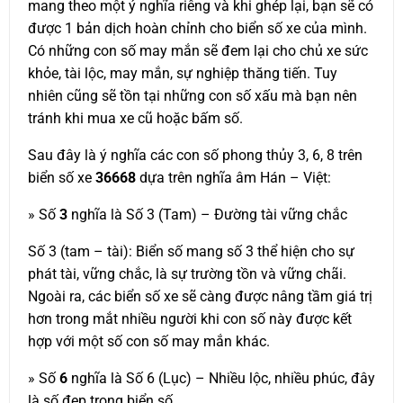
mang theo một ý nghĩa riêng và khi ghép lại, bạn sẽ có
được 1 bản dịch hoàn chỉnh cho biển số xe của mình.
Có những con số may mắn sẽ đem lại cho chủ xe sức
khỏe, tài lộc, may mắn, sự nghiệp thăng tiến. Tuy
nhiên cũng sẽ tồn tại những con số xấu mà bạn nên
tránh khi mua xe cũ hoặc bấm số.
Sau đây là ý nghĩa các con số phong thủy 3, 6, 8 trên
biển số xe
36668
dựa trên nghĩa âm Hán – Việt:
» Số
3
nghĩa là Số 3 (Tam) – Đường tài vững chắc
Số 3 (tam – tài): Biển số mang số 3 thể hiện cho sự
phát tài, vững chắc, là sự trường tồn và vững chãi.
Ngoài ra, các biển số xe sẽ càng được nâng tầm giá trị
hơn trong mắt nhiều người khi con số này được kết
hợp với một số con số may mắn khác.
» Số
6
nghĩa là Số 6 (Lục) – Nhiều lộc, nhiều phúc, đây
là số đẹp trong biển số