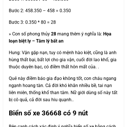
Bước 2: 458.350 – 458 = 0.350
Bước 3: 0.350 * 80 = 28
» Con số phong thủy
28
mang thêm ý nghĩa là:
Họa
loạn biệt ly – Tâm lý bất an
Hung: Vận gặp nạn, tuy có mệnh hào kiệt, cũng là anh
hùng thất bại, bất lợi cho gia vận, cuối đời lao khổ, gia
thuộc duyên bạc, có điềm thất hôn mất của. .
Quẻ này điềm báo gia đạo không tốt, con cháu ngang
ngạnh hoang tàn. Cả đời khó khăn nhiều bề, tai nạn
liên miên, thống khổ than tâm. Nữ giới dùng số này tất
bị cô quả, cả đời sau hiu quạnh..
Biển số xe
36668
có 9 nút
Bên cạnh cách xác định ý nghĩa biển số xe bằng cách