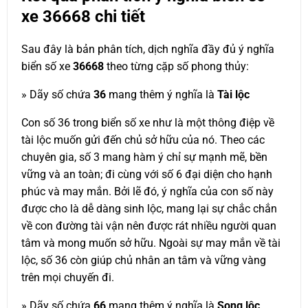
xe
36668
chi tiết
Sau đây là bản phân tích, dịch nghĩa đầy đủ ý nghĩa
biển số xe
36668
theo từng cặp số phong thủy:
» Dãy số chứa
36
mang thêm ý nghĩa là
Tài lộc
Con số 36 trong biển số xe như là một thông điệp về
tài lộc muốn gửi đến chủ sở hữu của nó. Theo các
chuyên gia, số 3 mang hàm ý chỉ sự mạnh mẽ, bền
vững và an toàn; đi cùng với số 6 đại diện cho hạnh
phúc và may mắn. Bởi lẽ đó, ý nghĩa của con số này
được cho là dễ dàng sinh lộc, mang lại sự chắc chắn
về con đường tài vận nên được rát nhiều người quan
tâm và mong muốn sở hữu. Ngoài sự may mắn về tài
lộc, số 36 còn giúp chủ nhân an tâm và vững vàng
trên mọi chuyến đi.
» Dãy số chứa
66
mang thêm ý nghĩa là
Song lộc