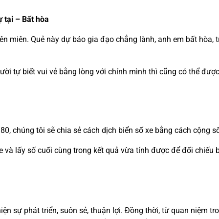
ự tại – Bất hòa
iên miên. Quẻ này dự báo gia đạo chẳng lành, anh em bất hòa, tr
ười tự biết vui vẻ bằng lòng với chính mình thì cũng có thể đư
80, chúng tôi sẽ chia sẻ cách dịch biển số xe bằng cách cộng s
xe và lấy số cuối cùng trong kết quả vừa tính được để đối chiếu
hiện sự phát triển, suôn sẻ, thuận lợi. Đồng thời, từ quan niệm t