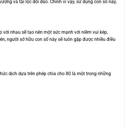
ượng và tài lộc dồi dào. Chính vì vậy, sử dụng con số này,
ợp với nhau sẽ tạo nên một sức mạnh với niềm vui kép,
nên, người sở hữu con số này sẽ luôn gặp được nhiều điều
hức dịch dựa trên phép chia cho 80 là một trong những