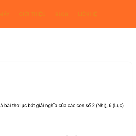
GIỚI THIỆU
LIÊN HỆ
 MÁY
BLOG
ài thơ lục bát giải nghĩa của các con số 2 (Nhị), 6 (Lục)