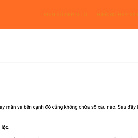
BIỂN SỐ ĐẸP Ô TÔ
BIỂN SỐ ĐẸP XE
y mắn và bên cạnh đó cũng không chứa số xấu nào. Sau đây là b
 lộc
.