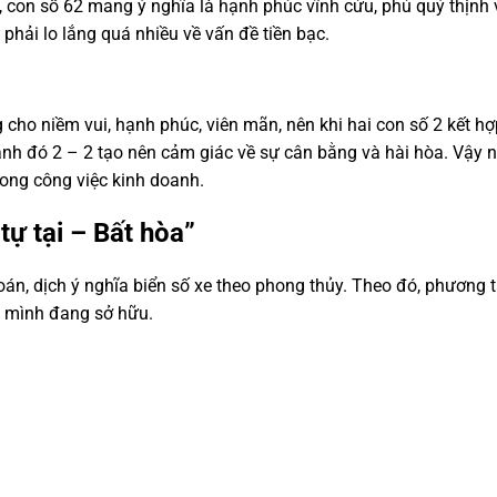
, con số 62 mang ý nghĩa là hạnh phúc vĩnh cửu, phú quý thịnh v
phải lo lắng quá nhiều về vấn đề tiền bạc.
 cho niềm vui, hạnh phúc, viên mãn, nên khi hai con số 2 kết h
ạnh đó 2 – 2 tạo nên cảm giác về sự cân bằng và hài hòa. Vậy 
trong công việc kinh doanh.
tự tại – Bất hòa”
n, dịch ý nghĩa biển số xe theo phong thủy. Theo đó, phương t
à mình đang sở hữu.