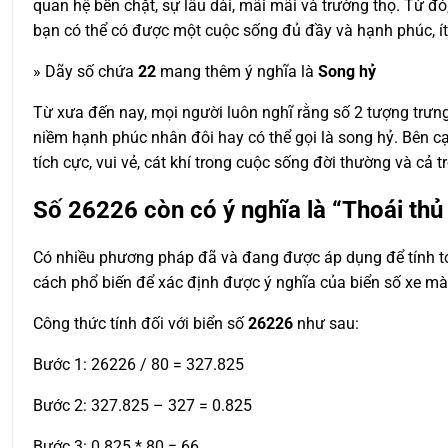
quan hệ bền chặt, sự lâu dài, mãi mãi và trường thọ. Từ đó
bạn có thể có được một cuộc sống đủ đầy và hạnh phúc, ít 
» Dãy số chứa
22
mang thêm ý nghĩa là
Song hỷ
Từ xưa đến nay, mọi người luôn nghĩ rằng số 2 tượng trưng
niềm hạnh phúc nhân đôi hay có thể gọi là song hỷ. Bên c
tích cực, vui vẻ, cát khí trong cuộc sống đời thường và cả 
Số
26226
còn có ý nghĩa là “Thoái thủ 
Có nhiều phương pháp đã và đang được áp dụng để tính toá
cách phổ biến để xác định được ý nghĩa của biển số xe m
Công thức tính đối với biển số
26226
như sau:
Bước 1: 26226 / 80 = 327.825
Bước 2: 327.825 – 327 = 0.825
Bước 3: 0.825 * 80 = 66